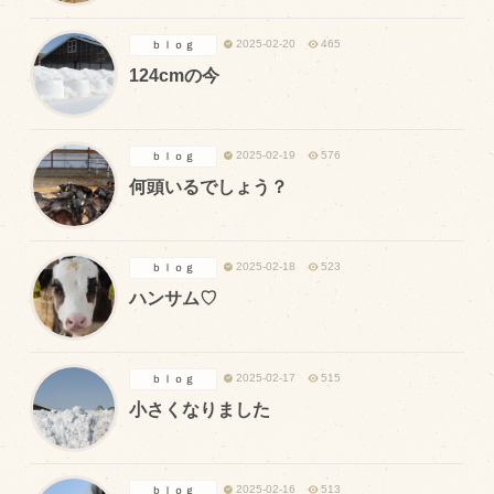
飼育している牛について
2025-02-20
465
ｂｌｏｇ
124cmの今
環境・堆肥リサイクル
販売加工場
2025-02-19
576
ｂｌｏｇ
何頭いるでしょう？
食肉加工場を新設
衛生管理体制
業務管理体制
2025-02-18
523
ｂｌｏｇ
ハンサム♡
品質管理体制
最新の設備
2025-02-17
515
ｂｌｏｇ
ＢtoＢ受発注システム
小さくなりました
瑕疵とは
2025-02-16
513
ｂｌｏｇ