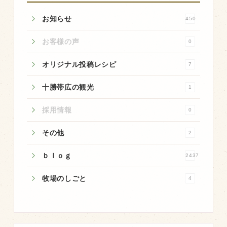
お知らせ
450
お客様の声
0
オリジナル投稿レシピ
7
十勝帯広の観光
1
採用情報
0
その他
2
ｂｌｏｇ
2437
牧場のしごと
4