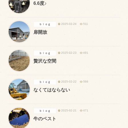
6.6度♪
トピックス（新着順）
2025-02-24
511
ｂｌｏｇ
お知らせ
扉開放
お客様の声
オリジナル投稿レシピ
2025-02-23
491
ｂｌｏｇ
十勝帯広の観光
贅沢な空間
採用情報
blog
2025-02-22
566
ｂｌｏｇ
牧場の仕事
なくてはならない
その他
2025-02-21
471
ｂｌｏｇ
牧場のご紹介
牛のベスト
牧場の仕事