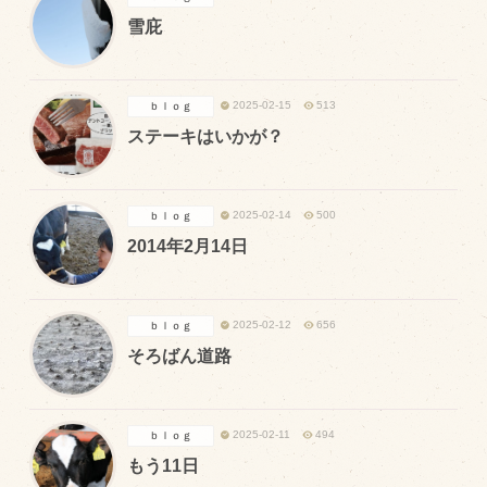
商品のご紹介
雪庇
豊西牛
厚切ステーキ
2025-02-15
513
ｂｌｏｇ
カルビ串
ステーキはいかが？
ハンバーグ
黒にんにく
2025-02-14
500
ｂｌｏｇ
豊西ソース
2014年2月14日
ギフト
2025-02-12
656
ｂｌｏｇ
取り扱い店
そろばん道路
販売店
飲食店
2025-02-11
494
ｂｌｏｇ
もう11日
その他