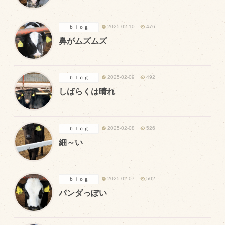
マップから探す
2025-02-10
476
ｂｌｏｇ
鼻がムズムズ
問い合わせ
個人のお客様
2025-02-09
492
ｂｌｏｇ
法人のお客様
しばらくは晴れ
Facebook
2025-02-08
526
ｂｌｏｇ
Twitter
細～い
LINE公式アカウント
Instagram
2025-02-07
502
ｂｌｏｇ
RSS フィード
パンダっぽい