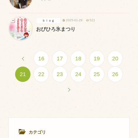
2025-01-29
521
ｂｌｏｇ
おびひろ氷まつり
16
17
18
19
20
21
22
23
24
25
26
カテゴリ