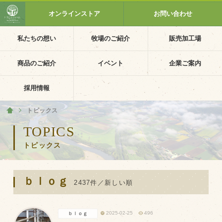
オンラインストア
お問い合わせ
私たちの想い
牧場のご紹介
販売加工場
ホーム
私たちの想い
商品のご紹介
イベント
企業ご案内
PV動画
採用情報
イベントカレンダー
トピックス
ホーム
イベント一覧
TOPICS
トピックス
採用情報
企業ご案内
ｂｌｏｇ
会社概要・沿革
2437件／新しい順
アクセス
2025-02-25
496
ｂｌｏｇ
個人情報保護方針