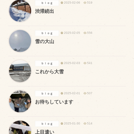
2025-02-06
519
ｂｌｏｇ
渋滞続出
2025-02-05
556
ｂｌｏｇ
雪の大山
2025-02-03
541
ｂｌｏｇ
これから大雪
2025-02-01
507
ｂｌｏｇ
お待ちしています
2025-01-30
514
ｂｌｏｇ
上目遣い