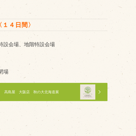
その他
 〈１４日間〉
品のご紹介
特設会場、地階特設会場
豊西牛
厚切ステーキ
カルビ串
閉場
ハンバーグ
黒にんにく
高島屋 大阪店 秋の大北海道展
豊西ソース
ギフト