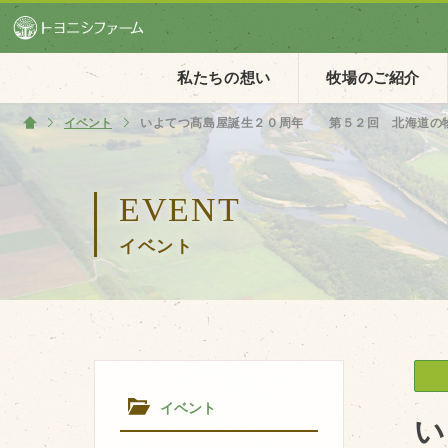
私たちの想い
牧場のご紹介
イベント
ホーム
いよてつ髙島屋誕生２０周年 第５２回 北海道の
ホーム
EVENT
私たちの想い
イベント
PV動画
イベントカレンダー
イベント一覧
イベント
い