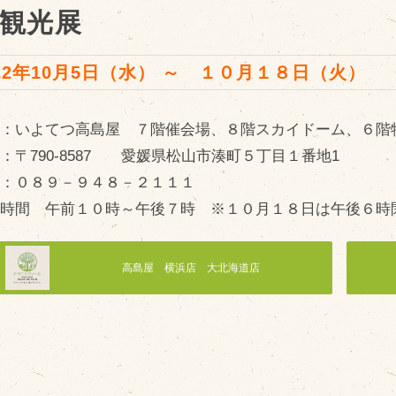
観光展
022年10月5日（水） ～ １０月１８日（火）
販売加工場
商
所：いよてつ高島屋 ７階催会場、８階スカイドーム、６階
食肉加工場を新設
：〒790-8587 愛媛県松山市湊町５丁目１番地1
衛生管理体制
話：０８９－９４８－２１１１
業務管理体制
業時間 午前１０時～午後７時 ※１０月１８日は午後６時
品質管理体制
最新の設備
高島屋 横浜店 大北海道店
ＢtoＢ受発注システム
瑕疵とは