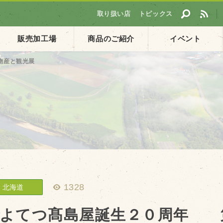
取り扱い店
トピックス
販売加工場
商品のご紹介
イベント
物産と観光展
採用情報
ト
企業ご案内
会社概要・沿革
アクセス
個人情報保護方針
1328
北海道
よてつ髙島屋誕生２０周年 