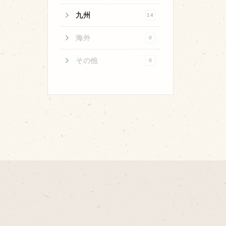
取り扱い店
九州
14
販売店
海外
0
飲食店
その他
その他
0
マップから探す