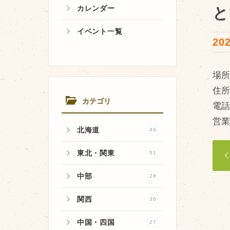
カレンダー
と
イベント一覧
2
牧場のご紹介
場
牧場の仕事
住所
飼育している牛について
カテゴリ
電
環境・堆肥リサイクル
営
北海道
46
東北・関東
51
中部
28
関西
36
中国・四国
27