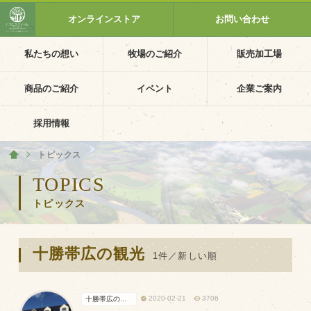
オンラインストア
お問い合わせ
私たちの想い
牧場のご紹介
販売加工場
ホーム
私たちの想い
商品のご紹介
イベント
企業ご案内
PV動画
採用情報
イベントカレンダー
トピックス
ホーム
イベント一覧
TOPICS
トピックス
採用情報
企業ご案内
十勝帯広の観光
会社概要・沿革
1件／新しい順
アクセス
2020-02-21
3706
十勝帯広の観光
個人情報保護方針