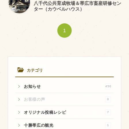
八千代公共育成牧場＆帯広市畜産研修セン
ター（カウベルハウス）
トピックス（新着順）
お知らせ
1
お客様の声
オリジナル投稿レシピ
十勝帯広の観光
採用情報
カテゴリ
blog
お知らせ
450
牧場の仕事
その他
お客様の声
0
オリジナル投稿レシピ
7
牧場のご紹介
十勝帯広の観光
1
牧場の仕事