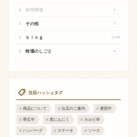
採用情報
飼育している牛について
0
環境・堆肥リサイクル
その他
2
ｂｌｏｇ
2438
販売加工場
牧場のしごと
4
食肉加工場を新設
衛生管理体制
業務管理体制
品質管理体制
注目ハッシュタグ
最新の設備
ＢtoＢ受発注システム
商品について
出店のご案内
豊西牛
瑕疵とは
帯広牛
黒にんにく
カルビ串
ハンバーグ
ステーキ
ソース