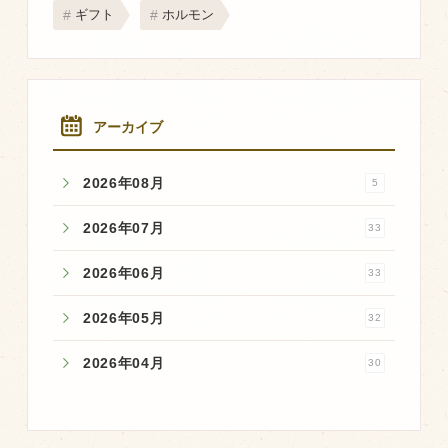
商品のご紹介
ギフト
ホルモン
豊西牛
厚切ステーキ
カルビ串
アーカイブ
ハンバーグ
2026年08月
5
黒にんにく
豊西ソース
2026年07月
33
ギフト
2026年06月
33
2026年05月
32
取り扱い店
販売店
2026年04月
30
飲食店
その他