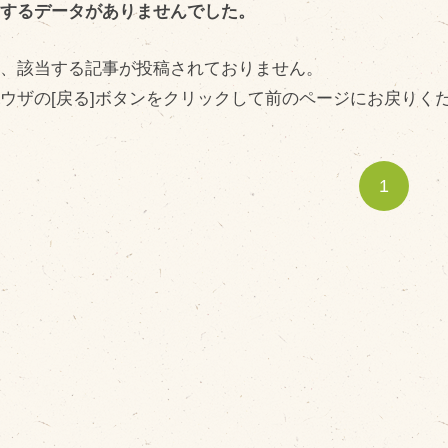
当するデータがありませんでした
。
在、該当する記事が投稿されておりません
。
ウザの[戻る]ボタンをクリックして前のページにお戻りく
販売加工場
商
食肉加工場を新設
1
衛生管理体制
業務管理体制
品質管理体制
最新の設備
ＢtoＢ受発注システム
瑕疵とは