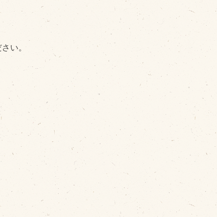
その他
ださい
。
品のご紹介
豊西牛
厚切ステーキ
カルビ串
ハンバーグ
黒にんにく
豊西ソース
ギフト