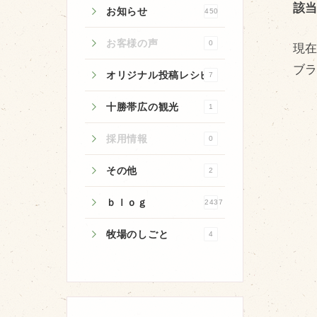
該
お知らせ
450
お客様の声
0
現
ブラ
オリジナル投稿レシピ
7
牧場のご紹介
十勝帯広の観光
1
牧場の仕事
飼育している牛について
採用情報
0
環境・堆肥リサイクル
その他
2
ｂｌｏｇ
2437
牧場のしごと
4