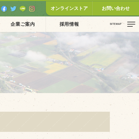
オンラインストア
お問い合わせ
企業ご案内
採用情報
ピックス（新着順）
お知らせ
お客様の声
オリジナル投稿レシピ
十勝帯広の観光
採用情報
blog
牧場の仕事