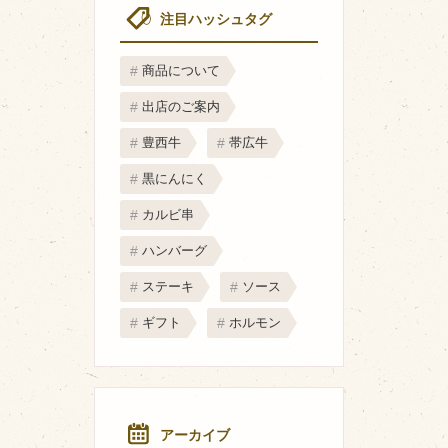
取り扱い店
注目ハッシュタグ
販売店
商品について
飲食店
出店のご案内
その他
豊西牛
帯広牛
マップから探す
黒にんにく
カルビ串
ハンバーグ
ステーキ
ソース
ギフト
ホルモン
アーカイブ