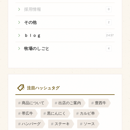
採用情報
飼育している牛について
0
環境・堆肥リサイクル
その他
2
ｂｌｏｇ
2437
販売加工場
牧場のしごと
4
食肉加工場を新設
衛生管理体制
業務管理体制
品質管理体制
注目ハッシュタグ
最新の設備
ＢtoＢ受発注システム
商品について
出店のご案内
豊西牛
瑕疵とは
帯広牛
黒にんにく
カルビ串
ハンバーグ
ステーキ
ソース