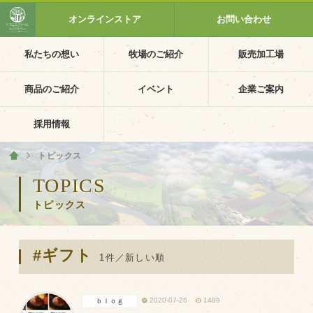
オンラインストア
お問い合わせ
私たちの想い
牧場のご紹介
販売加工場
ホーム
私たちの想い
商品のご紹介
イベント
企業ご案内
PV動画
採用情報
イベントカレンダー
トピックス
ホーム
イベント一覧
TOPICS
トピックス
採用情報
企業ご案内
#ギフト
会社概要・沿革
1件／新しい順
アクセス
2020-07-26
1489
ｂｌｏｇ
個人情報保護方針