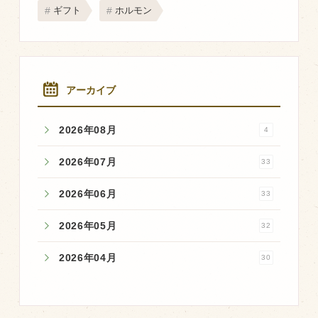
商品のご紹介
ギフト
ホルモン
豊西牛
厚切ステーキ
カルビ串
アーカイブ
ハンバーグ
2026年08月
4
黒にんにく
豊西ソース
2026年07月
33
ギフト
2026年06月
33
2026年05月
32
取り扱い店
販売店
2026年04月
30
飲食店
その他