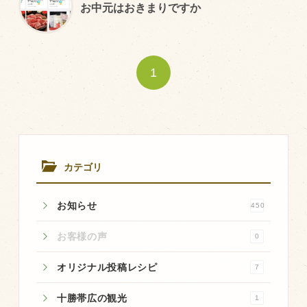
お中元はおきまりですか
トピックス（新着順）
お知らせ
1
お客様の声
オリジナル投稿レシピ
十勝帯広の観光
採用情報
カテゴリ
blog
お知らせ
450
牧場の仕事
その他
お客様の声
0
オリジナル投稿レシピ
7
牧場のご紹介
十勝帯広の観光
1
牧場の仕事