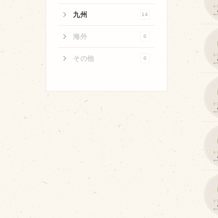
取り扱い店
九州
14
販売店
海外
0
飲食店
その他
その他
0
マップから探す