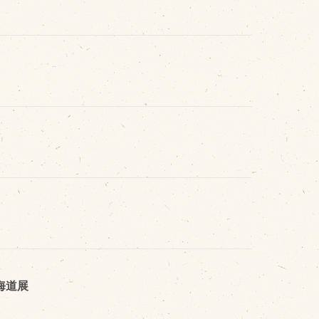
cebook
tter
INE公式アカウント
stagram
SS フィード
海道展