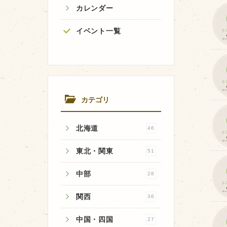
カレンダー
イベント一覧
牧場のご紹介
牧場の仕事
飼育している牛について
カテゴリ
環境・堆肥リサイクル
北海道
46
東北・関東
51
中部
28
関西
36
中国・四国
27