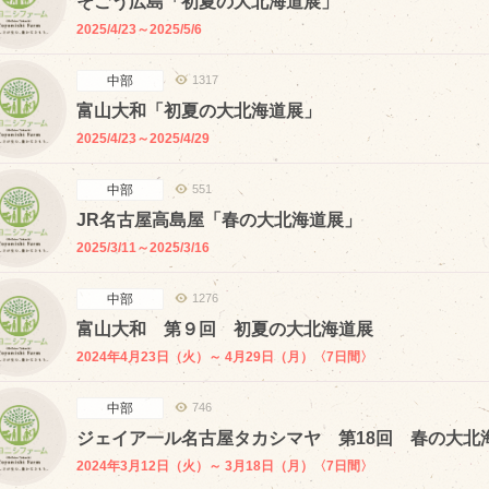
そごう広島「初夏の大北海道展」
問い合わせ
Fa
2025/4/23～2025/5/6
Twi
個人のお客様
中部
1317
L
法人のお客様
富山大和「初夏の大北海道展」
In
2025/4/23～2025/4/29
R
中部
551
JR名古屋高島屋「春の大北海道展」
2025/3/11～2025/3/16
中部
1276
富山大和 第９回 初夏の大北海道展
2024年4月23日（火）～ 4月29日（月）〈7日間〉
中部
746
ジェイア一ル名古屋タカシマヤ 第18回 春の大北
2024年3月12日（火）～ 3月18日（月）〈7日間〉