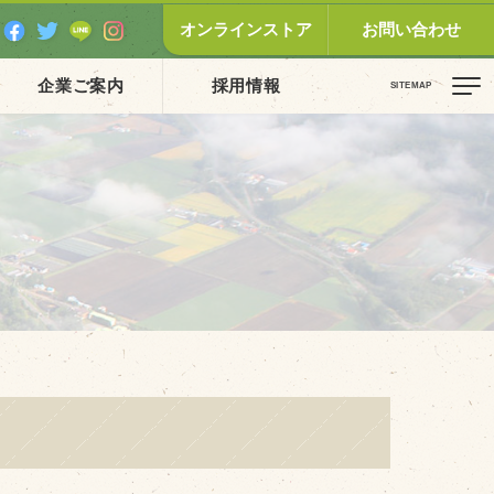
オンラインストア
お問い合わせ
企業ご案内
採用情報
ピックス（新着順）
お知らせ
お客様の声
オリジナル投稿レシピ
十勝帯広の観光
採用情報
blog
牧場の仕事