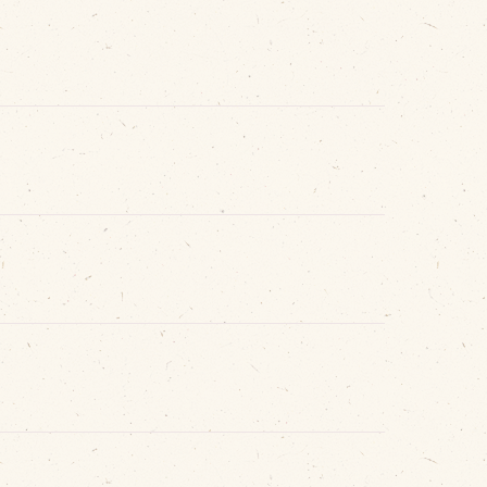
その他
品のご紹介
豊西牛
厚切ステーキ
カルビ串
ハンバーグ
黒にんにく
豊西ソース
ギフト