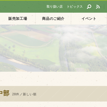
取り扱い店
トピックス
販売加工場
商品のご紹介
イベント
採用情報
ト
企業ご案内
会社概要・沿革
アクセス
個人情報保護方針
中部
28件／新しい順