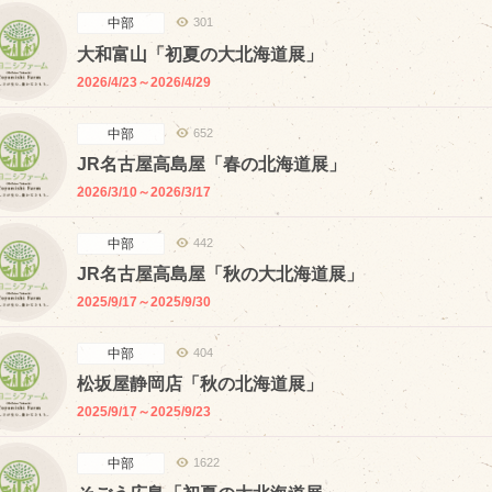
中部
301
大和富山「初夏の大北海道展」
2026/4/23～2026/4/29
販売加工場
商
中部
652
JR名古屋高島屋「春の北海道展」
食肉加工場を新設
2026/3/10～2026/3/17
衛生管理体制
中部
442
業務管理体制
JR名古屋高島屋「秋の大北海道展」
品質管理体制
2025/9/17～2025/9/30
最新の設備
中部
404
ＢtoＢ受発注システム
松坂屋静岡店「秋の北海道展」
瑕疵とは
2025/9/17～2025/9/23
中部
1622