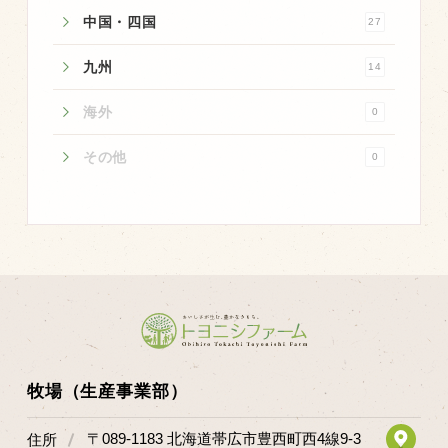
商品のご紹介
中国・四国
27
豊西牛
九州
14
厚切ステーキ
海外
カルビ串
0
ハンバーグ
その他
0
黒にんにく
豊西ソース
ギフト
取り扱い店
販売店
牧場（生産事業部）
飲食店
その他
〒089-1183 北海道帯広市豊西町西4線9-3
住所