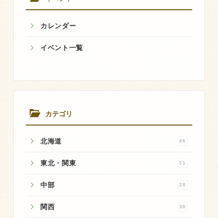
飼育している牛について
カレンダー
環境・堆肥リサイクル
イベント一覧
販売加工場
食肉加工場を新設
衛生管理体制
カテゴリ
業務管理体制
品質管理体制
北海道
46
最新の設備
東北・関東
51
ＢtoＢ受発注システム
中部
28
瑕疵とは
関西
36