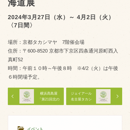
海道展
トピックス（新着順）
2024年3月27日（水）～ 4月2日（火）
〈7日間〉
お知らせ
お客様の声
場所：京都タカシマヤ 7階催会場
オリジナル投稿レシピ
住所：〒600-8520 京都市下京区四条通河原町西入
十勝帯広の観光
真町52
時間：午前１０時～午後８時 ※4/2（火）は午後
採用情報
６時閉場予定。
blog
牧場の仕事
横浜髙島屋
ジェイア一ル
「第21回北の
名古屋タカシ
その他
味便り 大北
マヤ 第18
海道展」
回 春の大北
海道展
牧場のご紹介
イベント
牧場の仕事