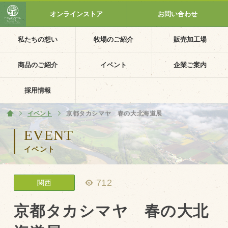
オンラインストア
お問い合わせ
私たちの想い
牧場のご紹介
販売加工場
ホーム
私たちの想い
商品のご紹介
イベント
企業ご案内
PV動画
採用情報
イベントカレンダー
イベント
ホーム
京都タカシマヤ 春の大北海道展
イベント一覧
EVENT
イベント
採用情報
企業ご案内
712
関西
会社概要・沿革
アクセス
京都タカシマヤ 春の大北
個人情報保護方針