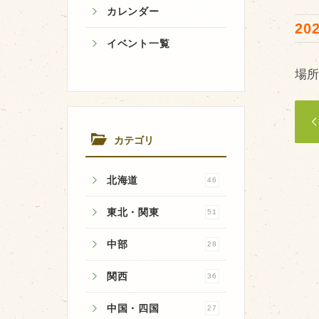
カレンダー
202
イベント一覧
場
牧場のご紹介
牧場の仕事
飼育している牛について
カテゴリ
環境・堆肥リサイクル
北海道
46
東北・関東
51
中部
28
関西
36
中国・四国
27