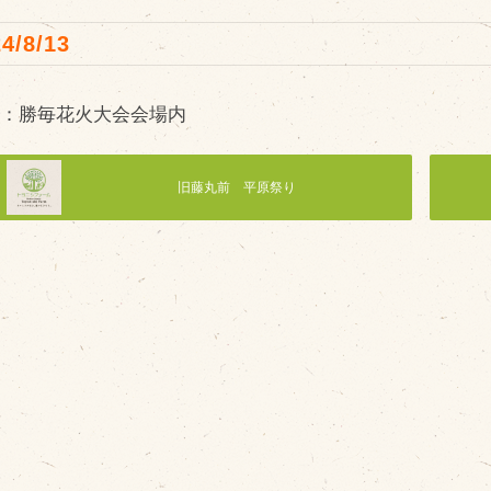
4/8/13
所：勝毎花火大会会場内
販売加工場
商
食肉加工場を新設
旧藤丸前 平原祭り
衛生管理体制
業務管理体制
品質管理体制
最新の設備
ＢtoＢ受発注システム
瑕疵とは