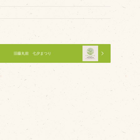
その他
品のご紹介
豊西牛
旧藤丸前 七夕まつり
厚切ステーキ
カルビ串
ハンバーグ
黒にんにく
豊西ソース
ギフト