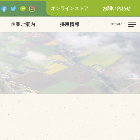
オンラインストア
お問い合わせ
企業ご案内
採用情報
ピックス（新着順）
お知らせ
お客様の声
オリジナル投稿レシピ
十勝帯広の観光
採用情報
blog
牧場の仕事