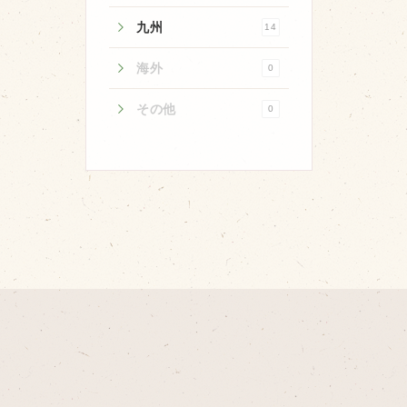
取り扱い店
九州
14
販売店
海外
0
飲食店
その他
その他
0
マップから探す