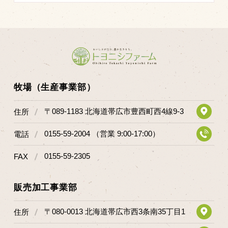
商品のご紹介
豊西牛
厚切ステーキ
カルビ串
ハンバーグ
牧場（生産事業部）
黒にんにく
〒089-1183 北海道帯広市豊西町西4線9-3
住所
豊西ソース
ギフト
0155-59-2004 （営業 9:00-17:00）
電話
0155-59-2305
FAX
取り扱い店
販売店
販売加工事業部
飲食店
〒080-0013 北海道帯広市西3条南35丁目1
住所
その他