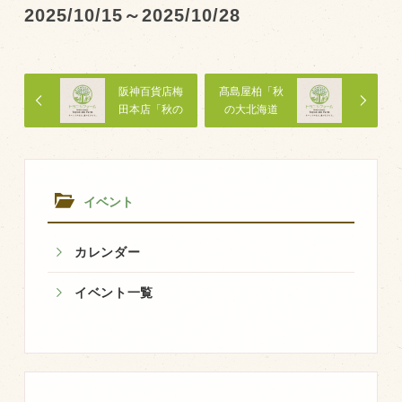
2025/10/15～2025/10/28
トピックス（新着順）
お知らせ
阪神百貨店梅
髙島屋柏「秋
田本店「秋の
の大北海道
お客様の声
北海道市場」
展」
オリジナル投稿レシピ
十勝帯広の観光
イベント
採用情報
blog
カレンダー
牧場の仕事
イベント一覧
その他
牧場のご紹介
牧場の仕事