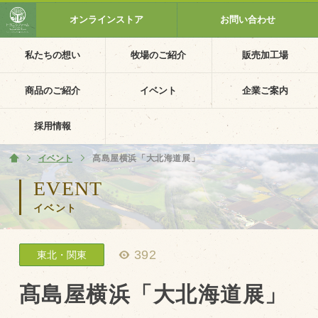
オンラインストア
お問い合わせ
私たちの想い
牧場のご紹介
販売加工場
ホーム
私たちの想い
商品のご紹介
イベント
企業ご案内
PV動画
採用情報
イベントカレンダー
イベント
ホーム
髙島屋横浜「大北海道展」
イベント一覧
EVENT
イベント
採用情報
企業ご案内
392
東北・関東
会社概要・沿革
アクセス
髙島屋横浜「大北海道展」
個人情報保護方針