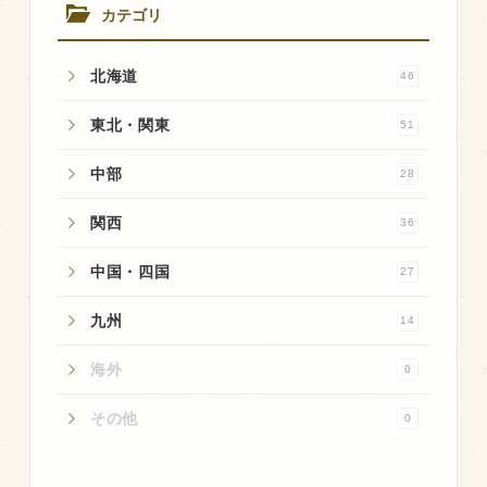
カテゴリ
飼育している牛について
北海道
環境・堆肥リサイクル
46
東北・関東
51
販売加工場
中部
28
食肉加工場を新設
関西
36
衛生管理体制
業務管理体制
中国・四国
27
品質管理体制
九州
14
最新の設備
海外
0
ＢtoＢ受発注システム
その他
0
瑕疵とは