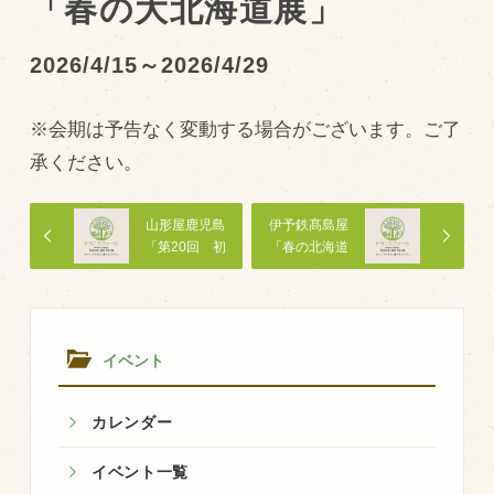
「春の大北海道展」
トピックス（新着順）
2026/4/15～2026/4/29
お知らせ
※会期は予告なく変動する場合がございます。ご了
お客様の声
承ください。
オリジナル投稿レシピ
十勝帯広の観光
山形屋鹿児島
伊予鉄髙島屋
「第20回 初
「春の北海道
採用情報
夏の北海道物
物産展」
産展」
blog
牧場の仕事
イベント
その他
カレンダー
牧場のご紹介
イベント一覧
牧場の仕事