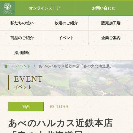
オンラインストア
お問い合わせ
私たちの想い
牧場のご紹介
販売加工場
ホーム
私たちの想い
商品のご紹介
イベント
企業ご案内
PV動画
採用情報
イベントカレンダー
イベント
ホーム
あべのハルカス近鉄本店「春の大北海道展」
イベント一覧
EVENT
イベント
採用情報
企業ご案内
1066
関西
会社概要・沿革
アクセス
あべのハルカス近鉄本店
個人情報保護方針