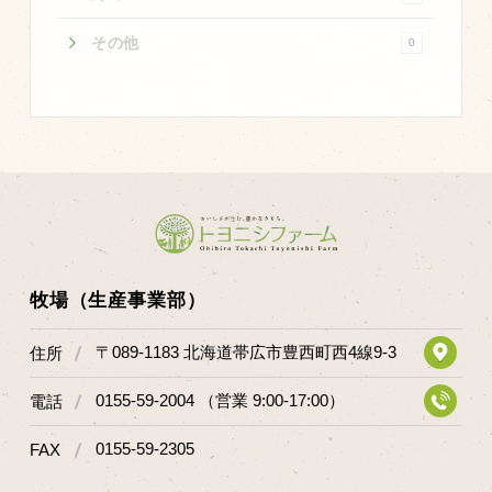
商品のご紹介
その他
0
豊西牛
厚切ステーキ
カルビ串
ハンバーグ
黒にんにく
豊西ソース
ギフト
牧場（生産事業部）
〒089-1183 北海道帯広市豊西町西4線9-3
住所
取り扱い店
販売店
0155-59-2004 （営業 9:00-17:00）
電話
飲食店
0155-59-2305
FAX
その他