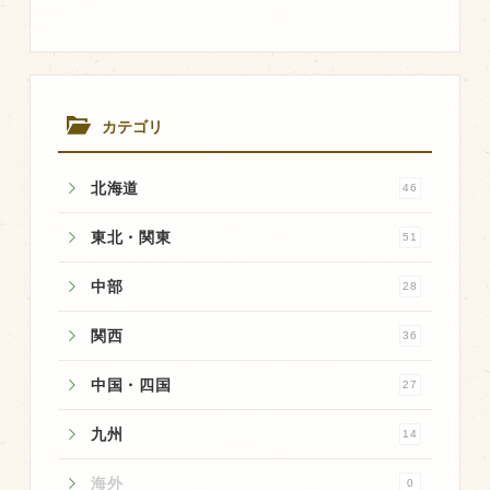
飼育している牛について
環境・堆肥リサイクル
カテゴリ
販売加工場
北海道
食肉加工場を新設
46
衛生管理体制
東北・関東
51
業務管理体制
中部
28
品質管理体制
関西
36
最新の設備
中国・四国
ＢtoＢ受発注システム
27
瑕疵とは
九州
14
海外
0