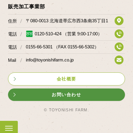
マップから探す
販売加工事業部
〒080-0013 北海道帯広市西3条南35丁目1
住所
問い合わせ
0120-510-424 （営業 9:00-17:00）
電話
個人のお客様
0155-66-5301 （FAX 0155-66-5302）
電話
法人のお客様
info@toyonishifarm.co.jp
Mail
Facebook
Twitter
会社概要
LINE公式アカウント
お問い合わせ
Instagram
RSS フィード
© TOYONISHI FARM.