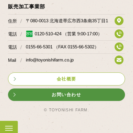
マップから探す
販売加工事業部
〒080-0013 北海道帯広市西3条南35丁目1
住所
問い合わせ
0120-510-424 （営業 9:00-17:00）
電話
個人のお客様
0155-66-5301 （FAX 0155-66-5302）
電話
法人のお客様
info@toyonishifarm.co.jp
Mail
Facebook
Twitter
会社概要
LINE公式アカウント
お問い合わせ
Instagram
RSS フィード
© TOYONISHI FARM.