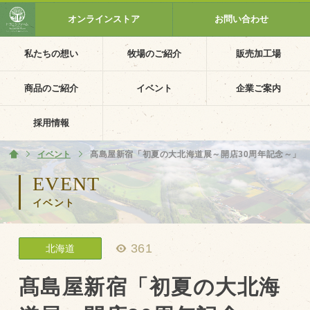
オンラインストア
お問い合わせ
私たちの想い
牧場のご紹介
販売加工場
ホーム
私たちの想い
商品のご紹介
イベント
企業ご案内
PV動画
採用情報
イベントカレンダー
イベント
ホーム
髙島屋新宿「初夏の大北海道展～開店30周年記念～」
イベント一覧
EVENT
イベント
採用情報
企業ご案内
361
北海道
会社概要・沿革
アクセス
髙島屋新宿「初夏の大北海
個人情報保護方針