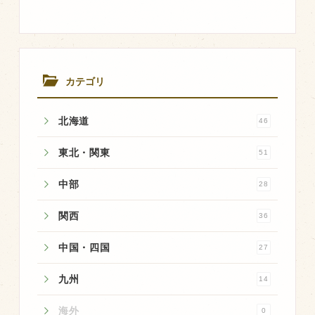
飼育している牛について
環境・堆肥リサイクル
カテゴリ
販売加工場
北海道
食肉加工場を新設
46
衛生管理体制
東北・関東
51
業務管理体制
中部
28
品質管理体制
関西
36
最新の設備
中国・四国
ＢtoＢ受発注システム
27
瑕疵とは
九州
14
海外
0