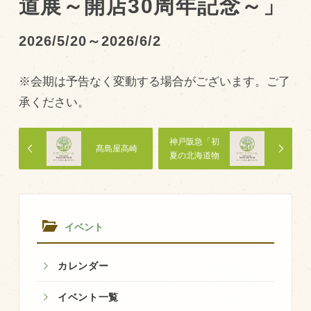
道展～開店30周年記念～」
トピックス（新着順）
2026/5/20～2026/6/2
お知らせ
※会期は予告なく変動する場合がございます。ご了
お客様の声
承ください。
オリジナル投稿レシピ
十勝帯広の観光
神戸阪急「初
髙島屋高崎
夏の北海道物
採用情報
産大会」
blog
牧場の仕事
イベント
その他
カレンダー
牧場のご紹介
イベント一覧
牧場の仕事