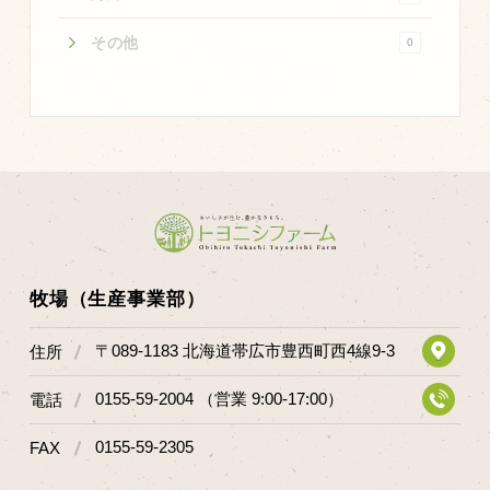
商品のご紹介
その他
0
豊西牛
厚切ステーキ
カルビ串
ハンバーグ
黒にんにく
豊西ソース
ギフト
牧場（生産事業部）
〒089-1183 北海道帯広市豊西町西4線9-3
住所
取り扱い店
販売店
0155-59-2004 （営業 9:00-17:00）
電話
飲食店
0155-59-2305
FAX
その他