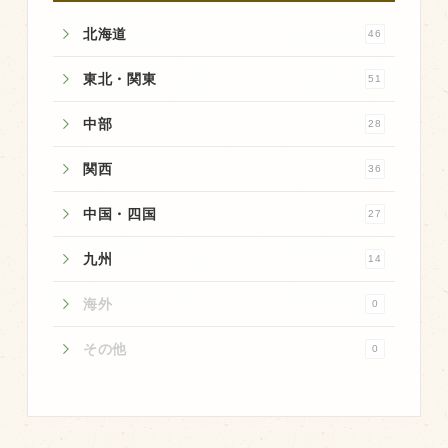
商品のご紹介
北海道
46
豊西牛
厚切ステーキ
東北・関東
51
カルビ串
中部
28
ハンバーグ
関西
36
黒にんにく
中国・四国
27
豊西ソース
ギフト
九州
14
海外
0
取り扱い店
その他
0
販売店
飲食店
その他