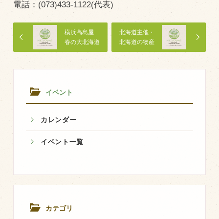
電話：(073)433-1122(代表)
飼育している牛について
横浜高島屋
北海道主催・
環境・堆肥リサイクル
春の大北海道
北海道の物産
展
と観光展「第
５６回北海道
販売加工場
大物産展」
食肉加工場を新設
イベント
衛生管理体制
業務管理体制
カレンダー
品質管理体制
イベント一覧
最新の設備
ＢtoＢ受発注システム
瑕疵とは
カテゴリ