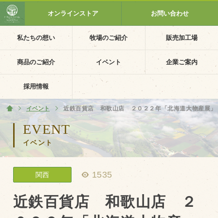
オンラインストア
お問い合わせ
私たちの想い
牧場のご紹介
販売加工場
ホーム
私たちの想い
商品のご紹介
イベント
企業ご案内
PV動画
採用情報
イベントカレンダー
イベント
ホーム
近鉄百貨店 和歌山店 ２０２２年「北海道大物産展」
イベント一覧
EVENT
イベント
採用情報
企業ご案内
1535
関西
会社概要・沿革
アクセス
近鉄百貨店 和歌山店 ２
個人情報保護方針