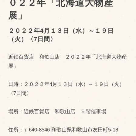
０２２年「北海道大物産
展」
トピックス（新着順）
お知らせ
２０２２年4月１３日（水）～１９日
（火）〈7日間〉
お客様の声
オリジナル投稿レシピ
近鉄百貨店 和歌山店 ２０２２年「北海道大物産
十勝帯広の観光
展」
採用情報
blog
日時：２０２２年4月１３日（水）～１９日（火）
〈7日間〉
牧場の仕事
その他
場所：近鉄百貨店 和歌山店 ５階催事場
牧場のご紹介
住所：〒640-8546 和歌山県和歌山市友田町5-18
牧場の仕事