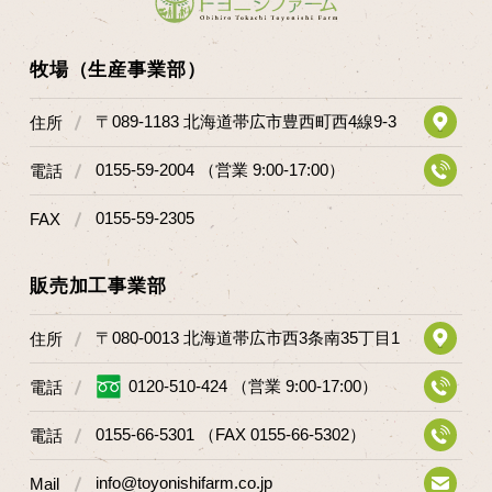
マップから探す
牧場（生産事業部）
問い合わせ
〒089-1183 北海道帯広市豊西町西4線9-3
住所
個人のお客様
0155-59-2004 （営業 9:00-17:00）
電話
法人のお客様
0155-59-2305
FAX
Facebook
販売加工事業部
Twitter
LINE公式アカウント
〒080-0013 北海道帯広市西3条南35丁目1
住所
Instagram
0120-510-424 （営業 9:00-17:00）
電話
RSS フィード
0155-66-5301 （FAX 0155-66-5302）
電話
info@toyonishifarm.co.jp
Mail