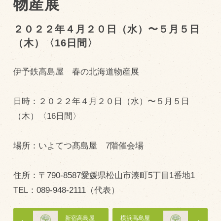
物産展
トピックス（新着順）
２０２２年４月２０日（水）〜５月５日
（木）〈16日間〉
お知らせ
お客様の声
伊予鉄高島屋 春の北海道物産展
オリジナル投稿レシピ
十勝帯広の観光
日時：２０２２年４月２０日（水）〜５月５日
（木）〈16日間〉
採用情報
blog
場所：いよてつ髙島屋 7階催会場
牧場の仕事
その他
住所：〒790-8587愛媛県松山市湊町5丁目1番地1
TEL：089-948-2111（代表）
牧場のご紹介
新宿高島屋
横浜高島屋
牧場の仕事