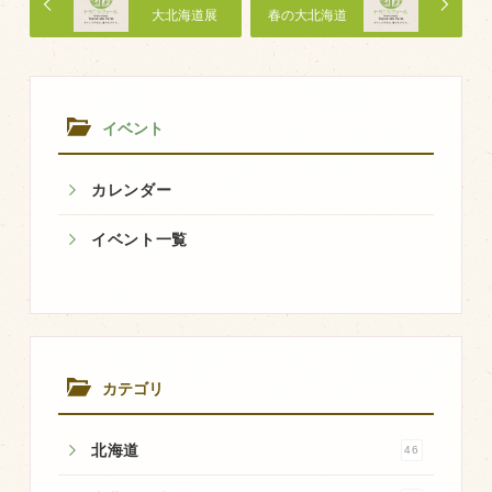
大北海道展
春の大北海道
飼育している牛について
展
環境・堆肥リサイクル
イベント
販売加工場
食肉加工場を新設
カレンダー
衛生管理体制
イベント一覧
業務管理体制
品質管理体制
最新の設備
ＢtoＢ受発注システム
カテゴリ
瑕疵とは
北海道
46