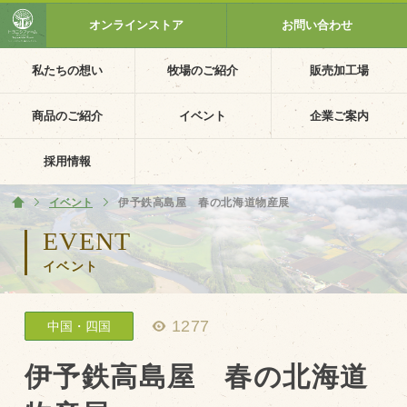
オンラインストア
お問い合わせ
私たちの想い
牧場のご紹介
販売加工場
ホーム
私たちの想い
商品のご紹介
イベント
企業ご案内
PV動画
採用情報
イベントカレンダー
イベント
ホーム
伊予鉄高島屋 春の北海道物産展
イベント一覧
EVENT
イベント
採用情報
企業ご案内
1277
中国・四国
会社概要・沿革
アクセス
伊予鉄高島屋 春の北海道
個人情報保護方針