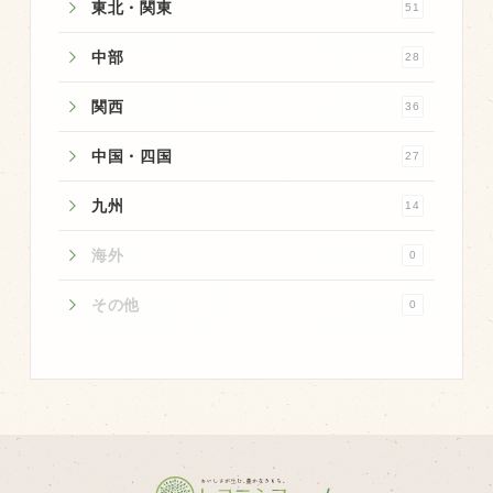
商品のご紹介
東北・関東
51
豊西牛
中部
28
厚切ステーキ
関西
36
カルビ串
中国・四国
27
ハンバーグ
黒にんにく
九州
14
豊西ソース
海外
0
ギフト
その他
0
取り扱い店
販売店
飲食店
その他