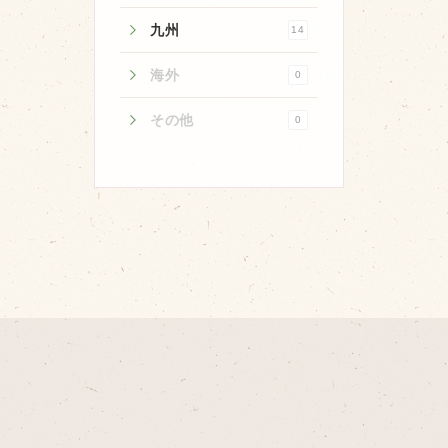
取り扱い店
九州
14
販売店
海外
0
飲食店
その他
その他
0
マップから探す