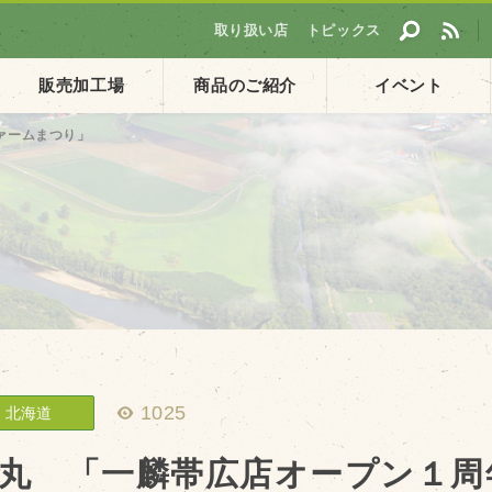
取り扱い店
トピックス
販売加工場
商品のご紹介
イベント
ァームまつり」
採用情報
ト
企業ご案内
会社概要・沿革
アクセス
個人情報保護方針
1025
北海道
丸 「一麟帯広店オープン１周