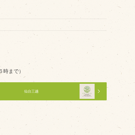
その他
品のご紹介
豊西牛
厚切ステーキ
カルビ串
６時まで）
ハンバーグ
黒にんにく
仙台三越
豊西ソース
ギフト