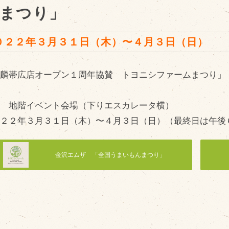
まつり」
０２２年３月３１日（木）〜４月３日（日）
販売加工場
商
一麟帯広店オープン１周年協賛 トヨニシファームまつり」
食肉加工場を新設
衛生管理体制
丸 地階イベント会場（下りエスカレータ横）
業務管理体制
０２２年３月３１日（木）〜４月３日（日）（最終日は午後
品質管理体制
最新の設備
金沢エムザ 「全国うまいもんまつり」
ＢtoＢ受発注システム
瑕疵とは