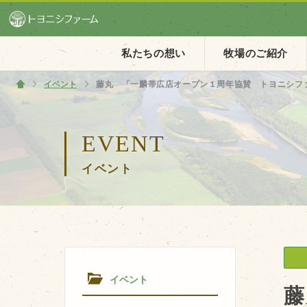
私たちの想い
牧場のご紹介
イベント
ホーム
藤丸 「一麟帯広店オープン１周年協賛 トヨニシフ
ホーム
EVENT
私たちの想い
イベント
PV動画
イベントカレンダー
イベント一覧
イベント
藤