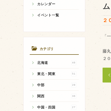
カレンダー
ム
イベント一覧
２
牧場のご紹介
「
牧場の仕事
飼育している牛について
カテゴリ
藤
環境・堆肥リサイクル
２
北海道
46
東北・関東
51
中部
28
関西
36
中国・四国
27