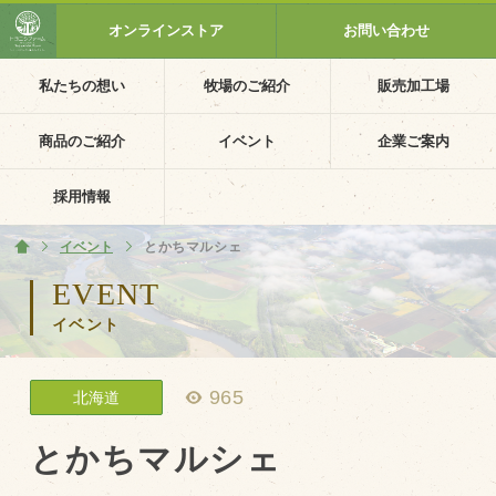
オンラインストア
お問い合わせ
私たちの想い
牧場のご紹介
販売加工場
ホーム
私たちの想い
商品のご紹介
イベント
企業ご案内
PV動画
採用情報
イベントカレンダー
イベント
ホーム
とかちマルシェ
イベント一覧
EVENT
イベント
採用情報
企業ご案内
965
北海道
会社概要・沿革
アクセス
とかちマルシェ
個人情報保護方針