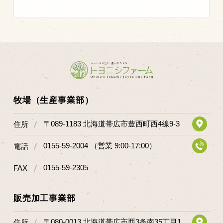
マップから探す
問い合わせ
個人のお客様
法人のお客様
牧場（生産事業部）
Facebook
〒089-1183 北海道帯広市豊西町西4線9-3
住所
Twitter
0155-59-2004 （営業 9:00-17:00）
電話
LINE公式アカウント
Instagram
0155-59-2305
FAX
RSS フィード
販売加工事業部
〒080-0013 北海道帯広市西3条南35丁目1
住所