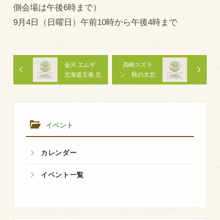
側会場は午後6時まで）
飼育している牛について
9月4日（日曜日）午前10時から午後4時まで
環境・堆肥リサイクル
金沢 エムザ
高崎スズラ
販売加工場
北海道主催 北
ン 秋の大北
食肉加工場を新設
海道 の 物産と
海道展
観光 展 第 ５
衛生管理体制
７ 回 北海道大
物産展
業務管理体制
イベント
品質管理体制
カレンダー
最新の設備
ＢtoＢ受発注システム
イベント一覧
瑕疵とは