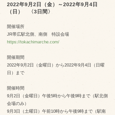
2022年9月2日（金）～2022年9月4日
（日） 〈3日間〉
トピックス（新着順）
お知らせ
開催場所
お客様の声
JR帯広駅北側、南側 特設会場
https://tokachimarche.com/
オリジナル投稿レシピ
十勝帯広の観光
開催期間
採用情報
2022年9月2日（金曜日）から2022年9月4日（日曜
blog
日）まで
牧場の仕事
開催時間
その他
9月2日（金曜日）午後5時から午後9時まで（駅北側
会場のみ）
牧場のご紹介
9月3日（土曜日）午前10時から午後9時まで（駅南
牧場の仕事