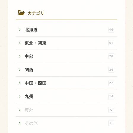
商品のご紹介
豊西牛
カテゴリ
厚切ステーキ
北海道
46
カルビ串
東北・関東
51
ハンバーグ
黒にんにく
中部
28
豊西ソース
関西
36
ギフト
中国・四国
27
取り扱い店
九州
14
販売店
海外
0
飲食店
その他
0
その他