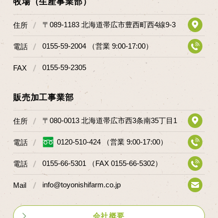
牧場（生産事業部）
マップから探す
〒089-1183 北海道帯広市豊西町西4線9-3
住所
問い合わせ
0155-59-2004 （営業 9:00-17:00）
電話
個人のお客様
0155-59-2305
FAX
法人のお客様
販売加工事業部
Facebook
〒080-0013 北海道帯広市西3条南35丁目1
住所
Twitter
0120-510-424 （営業 9:00-17:00）
電話
LINE公式アカウント
Instagram
0155-66-5301 （FAX 0155-66-5302）
電話
RSS フィード
info@toyonishifarm.co.jp
Mail
会社概要