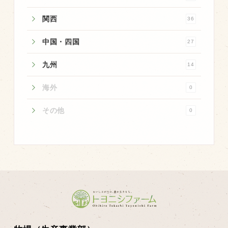
商品のご紹介
関西
36
豊西牛
厚切ステーキ
中国・四国
27
カルビ串
九州
14
ハンバーグ
海外
0
黒にんにく
その他
0
豊西ソース
ギフト
取り扱い店
販売店
飲食店
その他