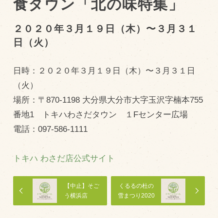
食タウン「北の味特集」
トピックス（新着順）
２０２０年３月１９日（木）〜３月３１
日（火）
お知らせ
お客様の声
日時：２０２０年３月１９日（木）〜３月３１日
オリジナル投稿レシピ
（火）
十勝帯広の観光
場所：〒870-1198 大分県大分市大字玉沢字楠本755
番地1 トキハわさだタウン １Fセンター広場
採用情報
電話：097-586-1111
blog
牧場の仕事
トキハ わさだ店公式サイト
その他
【中止】そご
くるるの杜の
う横浜店
雪まつり2020
牧場のご紹介
2020年 初夏
の北海道物産
牧場の仕事