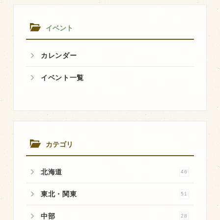
展
飼育している牛について
イベント
環境・堆肥リサイクル
カレンダー
販売加工場
イベント一覧
食肉加工場を新設
衛生管理体制
業務管理体制
品質管理体制
カテゴリ
最新の設備
北海道
ＢtoＢ受発注システム
46
瑕疵とは
東北・関東
51
中部
28