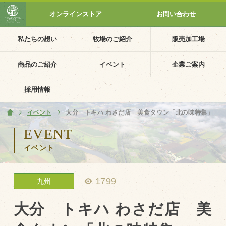
オンラインストア
お問い合わせ
私たちの想い
牧場のご紹介
販売加工場
ホーム
私たちの想い
商品のご紹介
イベント
企業ご案内
PV動画
採用情報
イベントカレンダー
イベント
ホーム
大分 トキハ わさだ店 美食タウン「北の味特集」
イベント一覧
EVENT
イベント
採用情報
企業ご案内
1799
九州
会社概要・沿革
アクセス
大分 トキハ わさだ店 美
個人情報保護方針