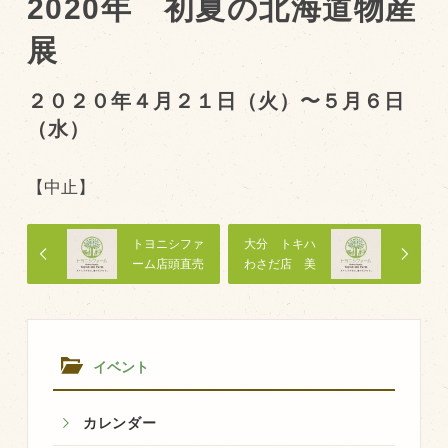
2020年 初夏の北海道物産
展
トピックス（新着順）
お知らせ
２０２０年４月２１日（火）〜５月６日
（水）
お客様の声
オリジナル投稿レシピ
【中止】
十勝帯広の観光
採用情報
トヨニシファ
大分 トキハ
ーム店頭直売
わさだ店 美
blog
会
食タウン「北
の味特集」
牧場の仕事
その他
イベント
牧場のご紹介
カレンダー
牧場の仕事