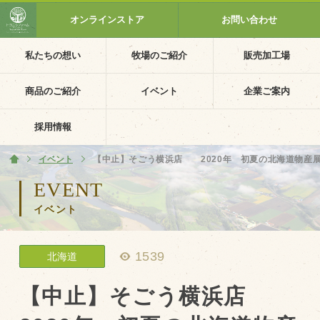
オンラインストア
お問い合わせ
私たちの想い
牧場のご紹介
販売加工場
ホーム
私たちの想い
商品のご紹介
イベント
企業ご案内
PV動画
採用情報
イベントカレンダー
イベント
ホーム
【中止】そごう横浜店 2020年 初夏の北海道物産
イベント一覧
EVENT
イベント
採用情報
企業ご案内
1539
北海道
会社概要・沿革
アクセス
【中止】そごう横浜店
個人情報保護方針