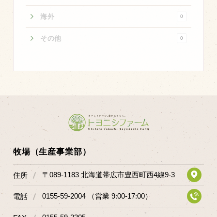
商品のご紹介
海外
0
豊西牛
厚切ステーキ
その他
0
カルビ串
ハンバーグ
黒にんにく
豊西ソース
ギフト
牧場（生産事業部）
取り扱い店
〒089-1183 北海道帯広市豊西町西4線9-3
販売店
住所
飲食店
0155-59-2004 （営業 9:00-17:00）
電話
その他