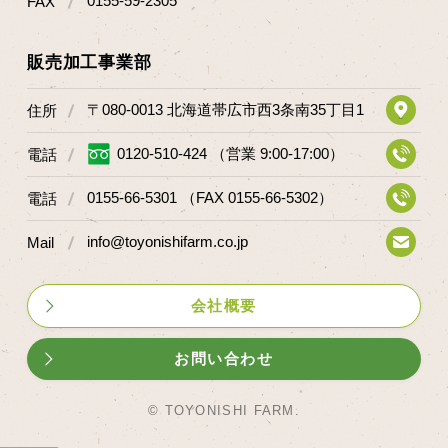
0155-59-2305
FAX
マップから探す
販売加工事業部
問い合わせ
〒080-0013 北海道帯広市西3条南35丁目1
住所
個人のお客様
0120-510-424 （営業 9:00-17:00）
電話
法人のお客様
0155-66-5301 （FAX 0155-66-5302）
電話
Facebook
info@toyonishifarm.co.jp
Mail
Twitter
LINE公式アカウント
会社概要
Instagram
お問い合わせ
RSS フィード
© TOYONISHI FARM.