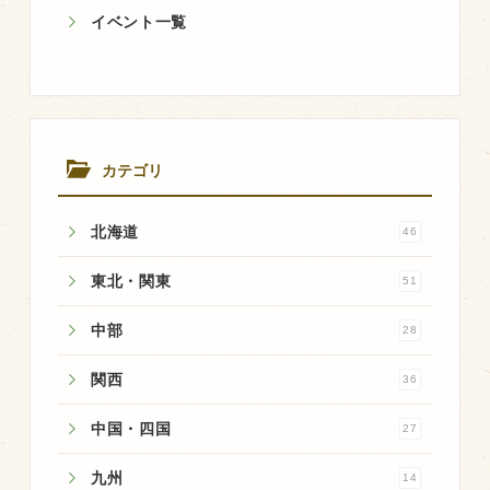
イベント一覧
飼育している牛について
環境・堆肥リサイクル
販売加工場
カテゴリ
食肉加工場を新設
衛生管理体制
北海道
46
業務管理体制
東北・関東
51
品質管理体制
中部
28
最新の設備
関西
36
ＢtoＢ受発注システム
瑕疵とは
中国・四国
27
九州
14