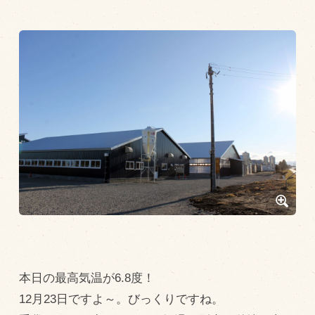
トピックス（新着順）
お知らせ
お客様の声
オリジナル投稿レシピ
十勝帯広の観光
採用情報
blog
牧場の仕事
その他
本日の最高気温が6.8度！
牧場のご紹介
12月23日ですよ～。びっくりですね。
牧場の仕事