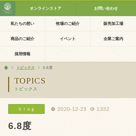
オンラインストア
お問い合わせ
私たちの想い
牧場のご紹介
販売加工場
ホーム
私たちの想い
商品のご紹介
イベント
企業ご案内
PV動画
採用情報
イベントカレンダー
トピックス
ホーム
6.8度
イベント一覧
TOPICS
トピックス
採用情報
企業ご案内
2020-12-23
1332
ｂｌｏｇ
会社概要・沿革
アクセス
6.8度
個人情報保護方針