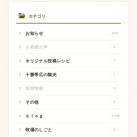
商品のご紹介
豊西牛
カテゴリ
厚切ステーキ
お知らせ
450
カルビ串
ハンバーグ
お客様の声
0
黒にんにく
オリジナル投稿レシピ
7
豊西ソース
十勝帯広の観光
1
ギフト
採用情報
0
取り扱い店
その他
2
販売店
ｂｌｏｇ
2438
飲食店
牧場のしごと
4
その他