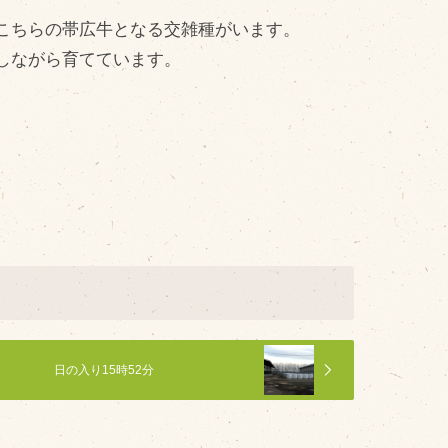
cebook
こちらの帯広牛となる交雑種がいます。
tter
しながら育てています。
INE公式アカウント
stagram
SS フィード
日の入り15時52分