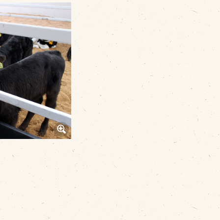
その他
品のご紹介
豊西牛
厚切ステーキ
カルビ串
ハンバーグ
黒にんにく
豊西ソース
ギフト