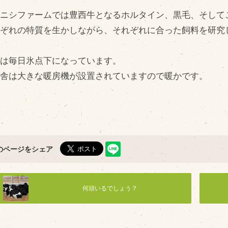
問い合わせ
Fa
ヨニシファームでは豊西牛となるホルタイン、黒毛、そして
Twi
個人のお客様
れぞれの特質を生かしながら、それぞれに合った飼料を研究
L
法人のお客様
方は毎日氷点下になっています。
In
育舎は大きな暖房機が設置されていますので暖かです。
R
のページをシェア
何頭いるでしょう？