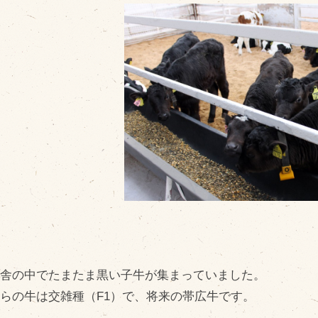
販売加工場
商
食肉加工場を新設
衛生管理体制
業務管理体制
品質管理体制
最新の設備
ＢtoＢ受発注システム
瑕疵とは
育舎の中でたまたま黒い子牛が集まっていました。
らの牛は交雑種（F1）で、将来の帯広牛です。