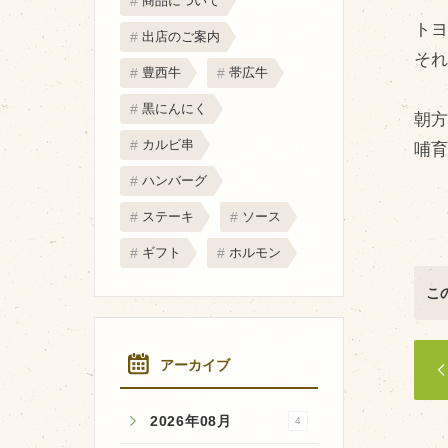
商品について
取り扱い店
ト
出店のご案内
販売店
そ
豊西牛
帯広牛
飲食店
黒にんにく
朝
その他
カルビ串
哺
マップから探す
ハンバーグ
ステーキ
ソース
ギフト
ホルモン
こ
アーカイブ
2026年08月
4