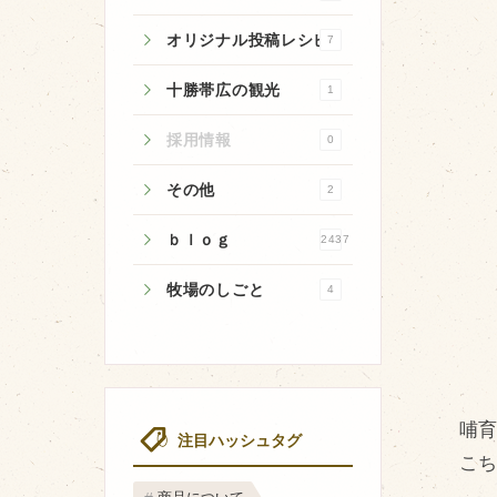
オリジナル投稿レシピ
7
十勝帯広の観光
1
牧場のご紹介
採用情報
0
牧場の仕事
その他
2
飼育している牛について
ｂｌｏｇ
2437
環境・堆肥リサイクル
牧場のしごと
4
哺
注目ハッシュタグ
こち