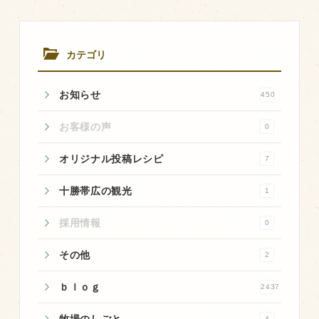
商品のご紹介
豊西牛
カテゴリ
厚切ステーキ
カルビ串
お知らせ
450
ハンバーグ
お客様の声
0
黒にんにく
豊西ソース
オリジナル投稿レシピ
7
ギフト
十勝帯広の観光
1
採用情報
0
取り扱い店
その他
販売店
2
飲食店
ｂｌｏｇ
2437
その他
4