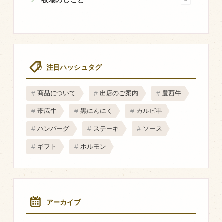
牧場のしごと
マップから探す
問い合わせ
個人のお客様
注目ハッシュタグ
法人のお客様
商品について
出店のご案内
豊西牛
Facebook
帯広牛
黒にんにく
カルビ串
Twitter
ハンバーグ
ステーキ
ソース
LINE公式アカウント
ギフト
ホルモン
Instagram
RSS フィード
アーカイブ