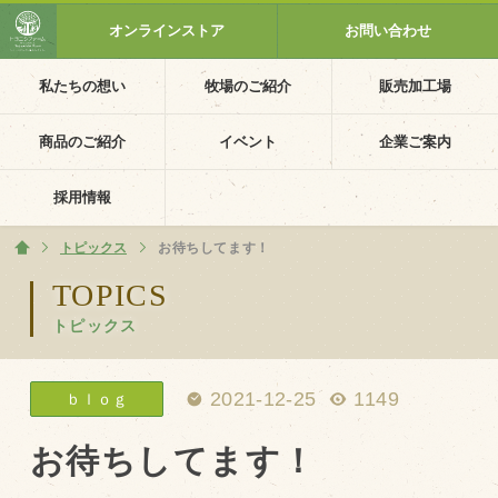
オンラインストア
お問い合わせ
私たちの想い
牧場のご紹介
販売加工場
ホーム
私たちの想い
商品のご紹介
イベント
企業ご案内
PV動画
採用情報
イベントカレンダー
トピックス
ホーム
お待ちしてます！
イベント一覧
TOPICS
トピックス
採用情報
企業ご案内
2021-12-25
1149
ｂｌｏｇ
会社概要・沿革
アクセス
お待ちしてます！
個人情報保護方針