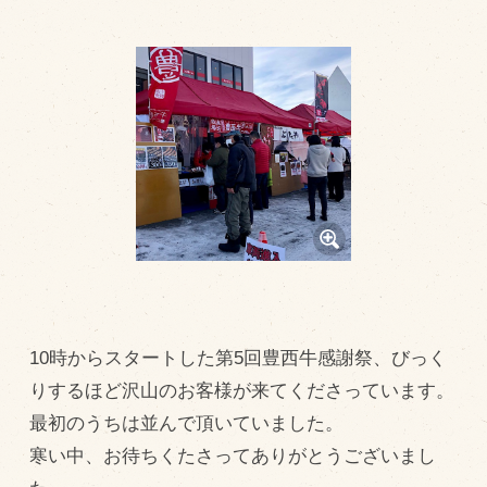
トピックス（新着順）
お知らせ
お客様の声
オリジナル投稿レシピ
十勝帯広の観光
採用情報
blog
牧場の仕事
10時からスタートした第5回豊西牛感謝祭、びっく
その他
りするほど沢山のお客様が来てくださっています。
最初のうちは並んで頂いていました。
牧場のご紹介
寒い中、お待ちくたさってありがとうございまし
牧場の仕事