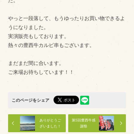
た。
飼育している牛について
やっと一段落して、もうゆったりお買い物できるよ
環境・堆肥リサイクル
うになりました。
実演販売もしております。
販売加工場
熱々の豊西牛カルビ串もございます。
食肉加工場を新設
衛生管理体制
まだまだ間に合います。
ご来場お待ちしています！！
業務管理体制
品質管理体制
最新の設備
このページをシェア
ＢtoＢ受発注システム
瑕疵とは
ありがとうご
第5回豊西牛感
ざいました！
謝祭