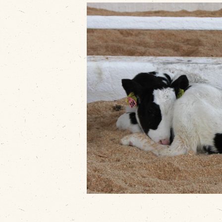
販売加工場
商
食肉加工場を新設
衛生管理体制
業務管理体制
品質管理体制
最新の設備
ＢtoＢ受発注システム
瑕疵とは