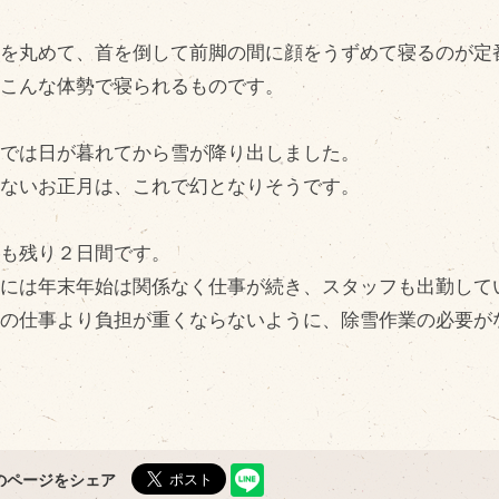
問い合わせ
Fa
体を丸めて、首を倒して前脚の間に顔をうずめて寝るのが定
Twi
個人のお客様
くこんな体勢で寝られるものです。
L
法人のお客様
In
広では日が暮れてから雪が降り出しました。
R
のないお正月は、これで幻となりそうです。
年も残り２日間です。
場には年末年始は関係なく仕事が続き、スタッフも出勤して
常の仕事より負担が重くならないように、除雪作業の必要が
のページをシェア