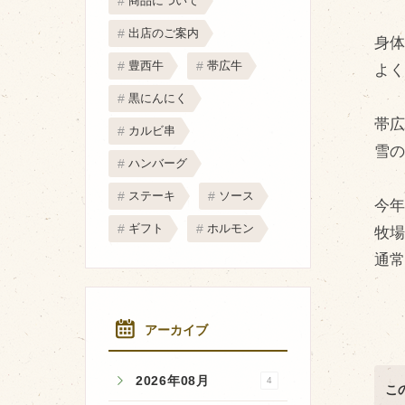
商品について
取り扱い店
出店のご案内
身
販売店
豊西牛
帯広牛
よ
飲食店
黒にんにく
その他
帯
カルビ串
マップから探す
雪
ハンバーグ
ステーキ
ソース
今
ギフト
ホルモン
牧
通
アーカイブ
2026年08月
4
こ