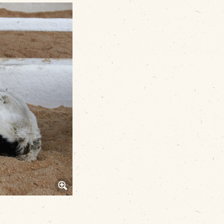
その他
品のご紹介
豊西牛
厚切ステーキ
カルビ串
ハンバーグ
黒にんにく
豊西ソース
ギフト