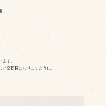
cebook
番。
tter
INE公式アカウント
stagram
SS フィード
います。
ない空模様になりますように。