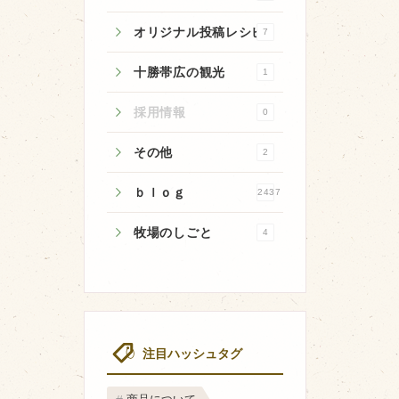
オリジナル投稿レシピ
7
十勝帯広の観光
1
牧場のご紹介
採用情報
0
牧場の仕事
その他
2
飼育している牛について
ｂｌｏｇ
2437
環境・堆肥リサイクル
牧場のしごと
4
注目ハッシュタグ