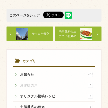
このページをシェア
髙島屋新宿店
サイロと青空
にて「初夏の
大北海道展」
カテゴリ
お知らせ
450
お客様の声
0
オリジナル投稿レシピ
7
十勝帯広の観光
1