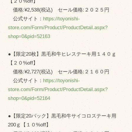
【２０%off】
マップから探す
価格:¥2,538(税込) セール価格:２０２５円
公式サイト：
https://toyonishi-
問い合わせ
store.com/Form/Product/ProductDetail.aspx?
shop=0&pid=52163
個人のお客様
法人のお客様
●【限定20枚】黒毛和牛ヒレステーキ用１４０ｇ
【２０%off】
Facebook
価格:¥2,727(税込) セール価格:２１６０円
Twitter
公式サイト：
https://toyonishi-
LINE公式アカウント
store.com/Form/Product/ProductDetail.aspx?
Instagram
shop=0&pid=52164
RSS フィード
●【限定20パック】黒毛和牛サイコロステーキ用
200ｇ【１０%off】