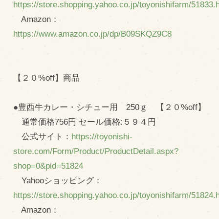
https://store.shopping.yahoo.co.jp/toyonishifarm/51833.
Amazon：
https://www.amazon.co.jp/dp/B09SKQZ9C8
【２０%off】商品
●豊西牛カレー・シチュー用 250ｇ 【２０%off】
通常価格756円 セール価格:５９４円
公式サイト：
https://toyonishi-
store.com/Form/Product/ProductDetail.aspx?
shop=0&pid=51824
Yahooショッピング：
https://store.shopping.yahoo.co.jp/toyonishifarm/51824.
Amazon：