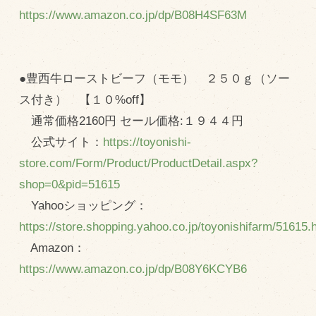
https://www.amazon.co.jp/dp/B08H4SF63M
●豊西牛ローストビーフ（モモ） ２５０ｇ（ソー
ス付き） 【１０%off】
通常価格2160円 セール価格:１９４４円
公式サイト：
https://toyonishi-
store.com/Form/Product/ProductDetail.aspx?
shop=0&pid=51615
Yahooショッピング：
https://store.shopping.yahoo.co.jp/toyonishifarm/51615.
Amazon：
https://www.amazon.co.jp/dp/B08Y6KCYB6