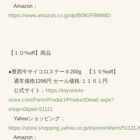
Amazon：
https://www.amazon.co.jp/dp/B08GFBM88D
【１０%off】商品
●豊西牛サイコロステーキ200g 【１０%off】
通常価格1296円 セール価格:１１６１円
公式サイト：
https://toyonishi-
store.com/Form/Product/ProductDetail.aspx?
shop=0&pid=51121
Yahooショッピング：
https://store.shopping.yahoo.co.jp/toyonishifarm/51121.
Amazon：