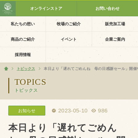
オンラインストア
お問い合わせ
私たちの想い
牧場のご紹介
販売加工場
ホーム
私たちの想い
商品のご紹介
イベント
企業ご案内
PV動画
採用情報
イベントカレンダー
トピックス
ホーム
本日より「遅れてごめんね 母の日感謝セール」開催
イベント一覧
TOPICS
トピックス
採用情報
企業ご案内
2023-05-10
986
お知らせ
会社概要・沿革
アクセス
本日より「遅れてごめん
個人情報保護方針