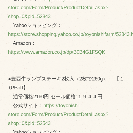
store.com/Form/Product/ProductDetail.aspx?
shop=0&pid=52843
Yahooショッピング：
https://store.shopping.yahoo.co.jp/toyonishifarm/52843.
Amazon：
https://www.amazon.co.jp/dp/B0B4G1FSQK
●豊西牛ランプステーキ2枚入（2枚で260g） 【１
０%off】
通常価格2160円 セール価格:１９４４円
公式サイト：
https://toyonishi-
store.com/Form/Product/ProductDetail.aspx?
shop=0&pid=52543
Yahooショッピング：