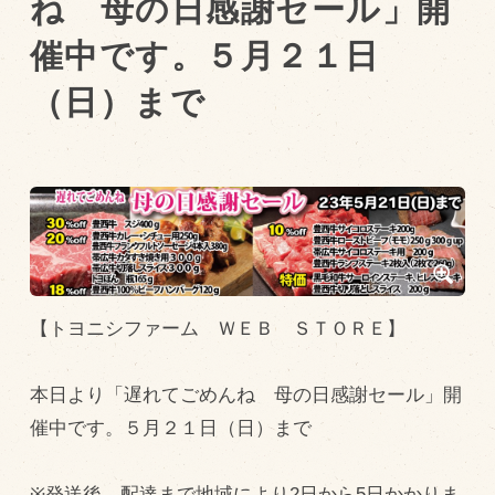
ね 母の日感謝セール」開
催中です。５月２１日
トピックス（新着順）
（日）まで
お知らせ
お客様の声
オリジナル投稿レシピ
十勝帯広の観光
採用情報
blog
【トヨニシファーム ＷＥＢ ＳＴＯＲＥ】
牧場の仕事
その他
本日より「遅れてごめんね 母の日感謝セール」開
催中です。５月２１日（日）まで
牧場のご紹介
※発送後、配達まで地域により2日から5日かかりま
牧場の仕事