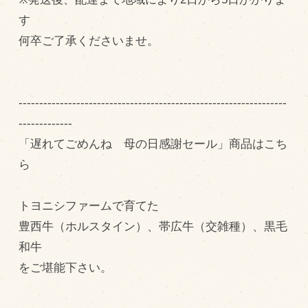
す
飼育している牛について
何卒ご了承くださいませ。
環境・堆肥リサイクル
販売加工場
-----------------------------------------------------------------
食肉加工場を新設
-------------
「遅れてごめんね 母の日感謝セール」商品はこち
衛生管理体制
ら
業務管理体制
品質管理体制
トヨニシファームで育てた
最新の設備
豊西牛（ホルスタイン）、帯広牛（交雑種）、黒毛
ＢtoＢ受発注システム
和牛
をご堪能下さい。
瑕疵とは