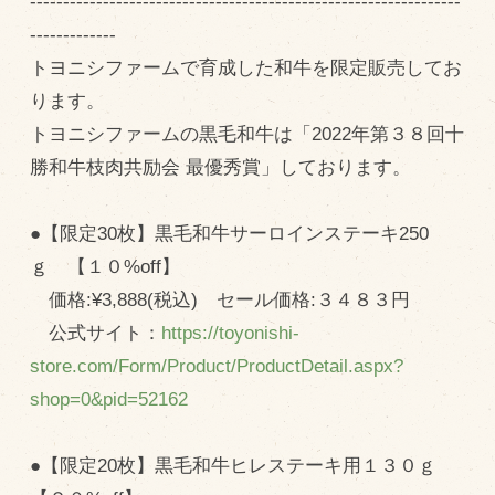
-----------------------------------------------------------------
商品のご紹介
-------------
豊西牛
トヨニシファームで育成した和牛を限定販売してお
厚切ステーキ
ります。
カルビ串
トヨニシファームの黒毛和牛は「2022年第３８回十
勝和牛枝肉共励会 最優秀賞」しております。
ハンバーグ
黒にんにく
●【限定30枚】黒毛和牛サーロインステーキ250
豊西ソース
ｇ 【１０%off】
ギフト
価格:¥3,888(税込) セール価格:３４８３円
公式サイト：
https://toyonishi-
取り扱い店
store.com/Form/Product/ProductDetail.aspx?
shop=0&pid=52162
販売店
飲食店
●【限定20枚】黒毛和牛ヒレステーキ用１３０ｇ
その他