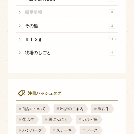
採用情報
0
その他
2
ｂｌｏｇ
2438
牧場のしごと
4
注目ハッシュタグ
商品について
出店のご案内
豊西牛
帯広牛
黒にんにく
カルビ串
ハンバーグ
ステーキ
ソース