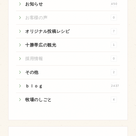
お知らせ
450
お客様の声
0
オリジナル投稿レシピ
7
十勝帯広の観光
1
採用情報
0
その他
2
ｂｌｏｇ
2437
牧場のしごと
4