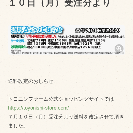
１０日（月）受注分より
トピックス（新着順）
お知らせ
お客様の声
オリジナル投稿レシピ
十勝帯広の観光
採用情報
送料改定のおしらせ
blog
牧場の仕事
トヨニシファーム公式ショッピングサイトでは
その他
https://toyonishi-store.com/
７月１０日（月）受注分より送料を改定させて頂き
牧場のご紹介
ました。
牧場の仕事