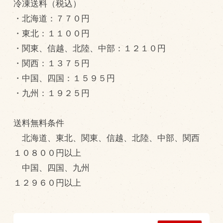
商品のご紹介
冷凍送料（税込）
・北海道：７７０円
豊西牛
・東北：１１００円
厚切ステーキ
・関東、信越、北陸、中部：１２１０円
カルビ串
・関西：１３７５円
ハンバーグ
・中国、四国：１５９５円
・九州：１９２５円
黒にんにく
豊西ソース
送料無料条件
ギフト
北海道、東北、関東、信越、北陸、中部、関西
１０８００円以上
取り扱い店
中国、四国、九州
販売店
１２９６０円以上
飲食店
その他