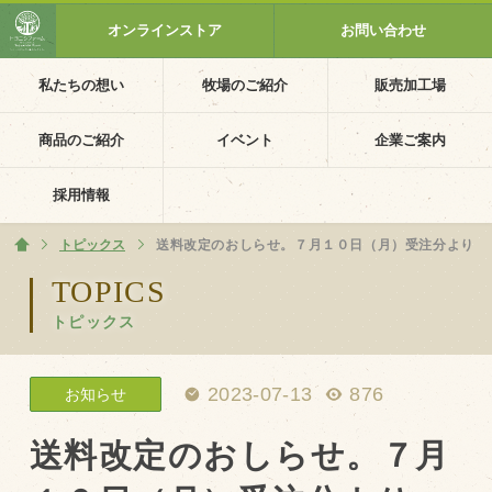
オンラインストア
お問い合わせ
私たちの想い
牧場のご紹介
販売加工場
ホーム
私たちの想い
商品のご紹介
イベント
企業ご案内
PV動画
採用情報
イベントカレンダー
トピックス
ホーム
送料改定のおしらせ。７月１０日（月）受注分より
イベント一覧
TOPICS
トピックス
採用情報
企業ご案内
2023-07-13
876
お知らせ
会社概要・沿革
アクセス
送料改定のおしらせ。７月
個人情報保護方針