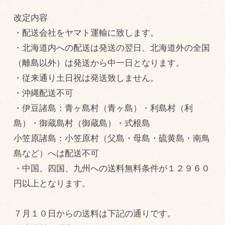
改定内容
飼育している牛について
・配送会社をヤマト運輸に致します。
環境・堆肥リサイクル
・北海道内への配送は発送の翌日、北海道外の全国
（離島以外）は発送から中一日となります。
販売加工場
・従来通り土日祝は発送致しません。
食肉加工場を新設
・沖縄配送不可
衛生管理体制
・伊豆諸島：青ヶ島村（青ヶ島）・利島村（利
島）・御蔵島村（御蔵島）・式根島
業務管理体制
小笠原諸島：小笠原村（父島・母島・硫黄島・南鳥
品質管理体制
島など）へは配送不可
最新の設備
・中国、四国、九州への送料無料条件が１２９６０
ＢtoＢ受発注システム
円以上となります。
瑕疵とは
７月１０日からの送料は下記の通りです。