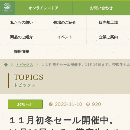
オンラインストア
お問い合わせ
私たちの想い
牧場のご紹介
販売加工場
ホーム
私たちの想い
商品のご紹介
イベント
企業ご案内
PV動画
採用情報
イベントカレンダー
トピックス
ホーム
１１月初冬セール開催中。11月16日まで。帯広牛カルビ
イベント一覧
TOPICS
トピックス
採用情報
企業ご案内
2023-11-10
920
お知らせ
会社概要・沿革
アクセス
１１月初冬セール開催中。
個人情報保護方針