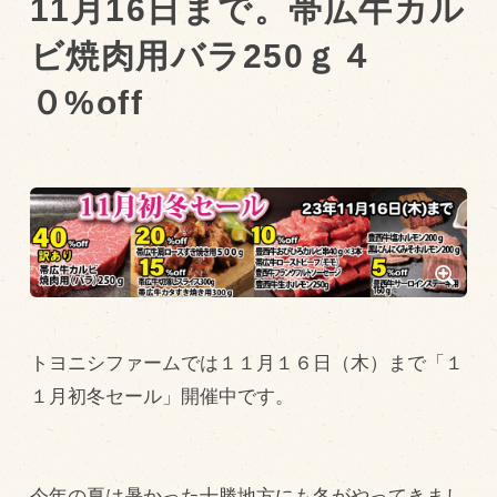
11月16日まで。帯広牛カル
ビ焼肉用バラ250ｇ４
トピックス（新着順）
０%off
お知らせ
お客様の声
オリジナル投稿レシピ
十勝帯広の観光
採用情報
blog
牧場の仕事
トヨニシファームでは１１月１６日（木）まで「１
その他
１月初冬セール」開催中です。
牧場のご紹介
今年の夏は暑かった十勝地方にも冬がやってきまし
牧場の仕事