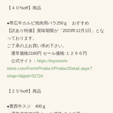
商品のご紹介
【４０%off】商品
豊西牛
厚切ステーキ
●帯広牛カルビ焼肉用バラ250ｇ おすすめ
カルビ串
【訳あり特価】賞味期限が「2023年12月1日」とな
っております。
ハンバーグ
ご了承の上お買い求め下さい。
黒にんにく
通常価格2160円 セール価格:１２９６円
豊西ソース
公式サイト：
https://toyonishi-
ギフト
store.com/Form/Product/ProductDetail.aspx?
shop=0&pid=52724
取り扱い店
【２５%off】商品
販売店
飲食店
●豊西牛スジ 400ｇ
その他