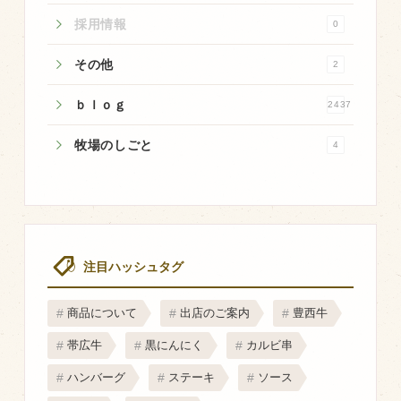
採用情報
0
その他
2
ｂｌｏｇ
2437
牧場のしごと
4
注目ハッシュタグ
商品について
出店のご案内
豊西牛
帯広牛
黒にんにく
カルビ串
ハンバーグ
ステーキ
ソース