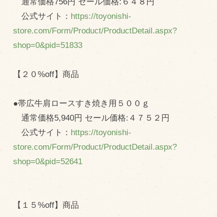
通常価格756円 セール価格:６４８円
マップから探す
公式サイト：
https://toyonishi-
store.com/Form/Product/ProductDetail.aspx?
問い合わせ
shop=0&pid=51833
個人のお客様
【２０%off】商品
法人のお客様
●帯広牛肩ロースすき焼き用５００ｇ
Facebook
通常価格5,940円 セール価格:４７５２円
Twitter
公式サイト：
https://toyonishi-
LINE公式アカウント
store.com/Form/Product/ProductDetail.aspx?
Instagram
shop=0&pid=52641
RSS フィード
【１５%off】商品