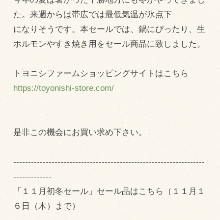
た。来週からは帯広では最低気温が氷点下
飼育している牛について
になりそうです。本セールでは、鍋にぴったり、生
環境・堆肥リサイクル
ホルモンやすき焼き用をセール商品に致しました。
販売加工場
トヨニシファームショッピングサイトはこちら
食肉加工場を新設
https://toyonishi-store.com/
衛生管理体制
業務管理体制
是非この機会にお買い求め下さい。
品質管理体制
最新の設備
-----------------------------------------------------------------
ＢtoＢ受発注システム
-------------
「１１月初冬セール」セール品はこちら（１１月１
瑕疵とは
６日（木）まで）