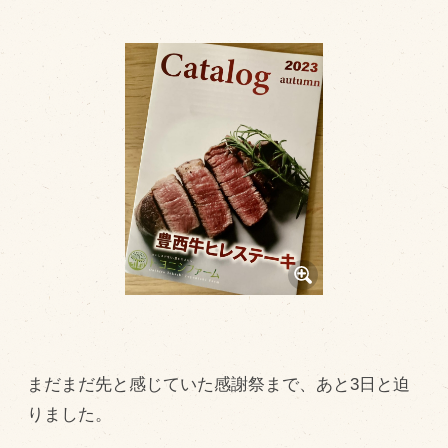
トピックス（新着順）
お知らせ
お客様の声
オリジナル投稿レシピ
十勝帯広の観光
採用情報
blog
牧場の仕事
その他
まだまだ先と感じていた感謝祭まで、あと3日と迫
牧場のご紹介
りました。
牧場の仕事