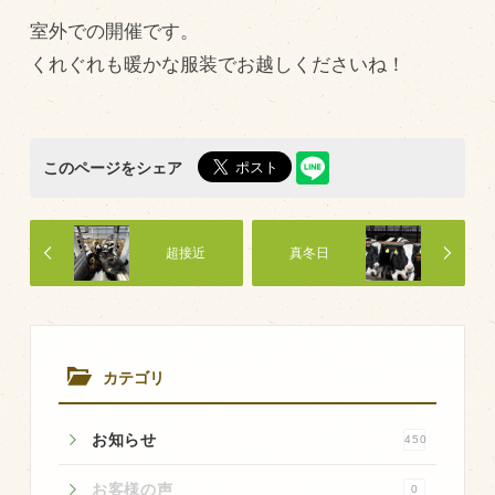
商品のご紹介
室外での開催です。
豊西牛
くれぐれも暖かな服装でお越しくださいね！
厚切ステーキ
カルビ串
ハンバーグ
このページをシェア
黒にんにく
豊西ソース
超接近
真冬日
ギフト
取り扱い店
カテゴリ
販売店
飲食店
お知らせ
450
その他
お客様の声
0