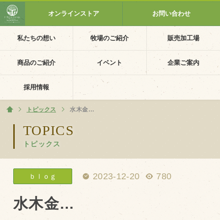
オンラインストア
お問い合わせ
私たちの想い
牧場のご紹介
販売加工場
ホーム
私たちの想い
商品のご紹介
イベント
企業ご案内
PV動画
採用情報
イベントカレンダー
トピックス
ホーム
水木金…
イベント一覧
TOPICS
トピックス
採用情報
企業ご案内
2023-12-20
780
ｂｌｏｇ
会社概要・沿革
アクセス
水木金…
個人情報保護方針