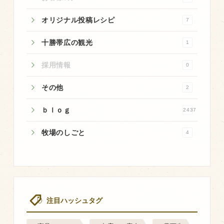
マップから探す
オリジナル投稿レシピ
7
問い合わせ
十勝帯広の観光
1
個人のお客様
採用情報
0
法人のお客様
その他
2
ｂｌｏｇ
2437
Facebook
Twitter
牧場のしごと
4
LINE公式アカウント
Instagram
RSS フィード
注目ハッシュタグ