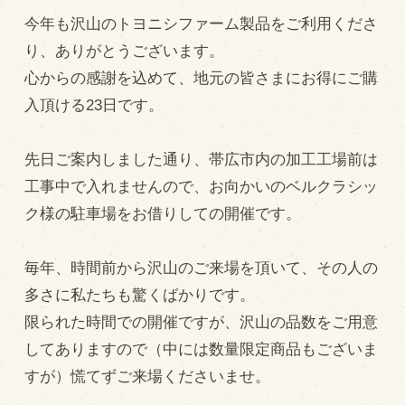
今年も沢山のトヨニシファーム製品をご利用くださ
飼育している牛について
り、ありがとうございます。
環境・堆肥リサイクル
心からの感謝を込めて、地元の皆さまにお得にご購
入頂ける23日です。
販売加工場
食肉加工場を新設
先日ご案内しました通り、帯広市内の加工工場前は
工事中で入れませんので、お向かいのベルクラシッ
衛生管理体制
ク様の駐車場をお借りしての開催です。
業務管理体制
品質管理体制
毎年、時間前から沢山のご来場を頂いて、その人の
最新の設備
多さに私たちも驚くばかりです。
ＢtoＢ受発注システム
限られた時間での開催ですが、沢山の品数をご用意
してありますので（中には数量限定商品もございま
瑕疵とは
すが）慌てずご来場くださいませ。