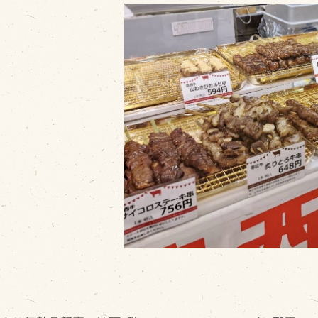
販売加工場
商
食肉加工場を新設
衛生管理体制
業務管理体制
品質管理体制
最新の設備
ＢtoＢ受発注システム
瑕疵とは