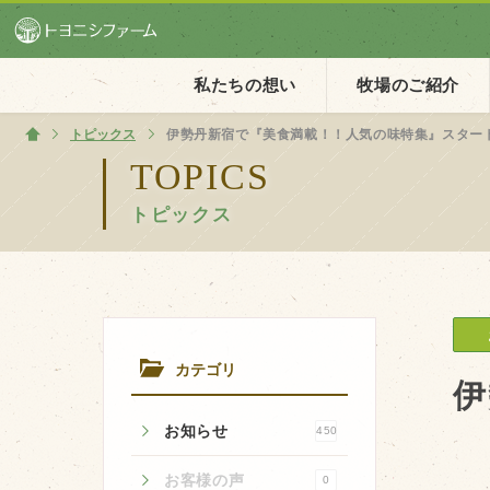
私たちの想い
牧場のご紹介
トピックス
ホーム
伊勢丹新宿で『美食満載！！人気の味特集』スター
TOPICS
トピックス
ホーム
私たちの想い
PV動画
イベントカレンダー
カテゴリ
イベント一覧
伊
お知らせ
450
お客様の声
0