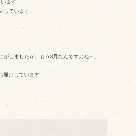
ています。
cebook
結しています。
tter
INE公式アカウント
stagram
SS フィード
じがしましたが、もう3月なんですよね～。
お届けしています。