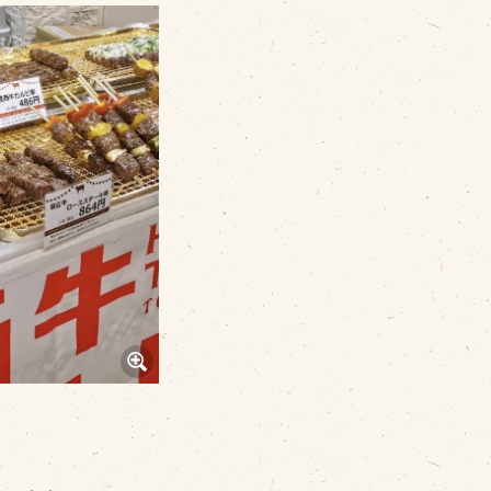
その他
品のご紹介
豊西牛
厚切ステーキ
カルビ串
ハンバーグ
黒にんにく
豊西ソース
ギフト