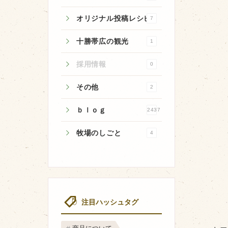
オリジナル投稿レシピ
7
十勝帯広の観光
1
牧場のご紹介
採用情報
0
牧場の仕事
その他
2
飼育している牛について
ｂｌｏｇ
2437
環境・堆肥リサイクル
牧場のしごと
4
注目ハッシュタグ