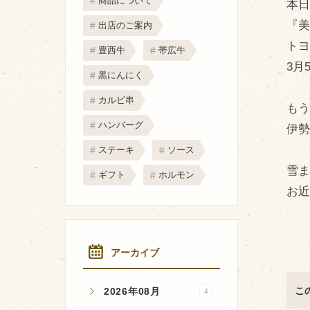
商品について
本日
取り扱い店
『美
出店のご案内
販売店
ト
豊西牛
帯広牛
飲食店
3月
黒にんにく
その他
カルビ串
もう
マップから探す
ハンバーグ
伊勢
ステーキ
ソース
雪
ギフト
ホルモン
お
アーカイブ
こ
2026年08月
4