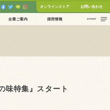
オンラインストア
お問い合わせ
企業ご案内
採用情報
ピックス（新着順）
お知らせ
お客様の声
オリジナル投稿レシピ
十勝帯広の観光
の味特集』スタート
採用情報
blog
牧場の仕事