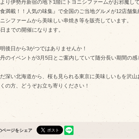
より伊勢丹新宿の地下1階にトヨニシファームがお邪魔し
問い合わせ
Fa
食満載！！人気の味集』で全国のご当地グルメが12店舗集
Twi
個人のお客様
ヨニシファームから美味しい串焼き等を販売しています。
L
法人のお客様
5日までの開催になります。
In
明後日から3がつではありませんか！
R
丹のイベントが3月5日とご案内していて随分長い期間の感
まだ深い北海道から、桜も見られる東京に美味しいもを沢山
近くの方、どうぞお立ち寄りください！
のページをシェア