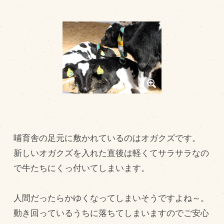
トピックス（新着順）
お知らせ
お客様の声
オリジナル投稿レシピ
十勝帯広の観光
採用情報
blog
哺育舎の足元に敷かれているのはオガクズです。
新しいオガクズを入れた直後は軽くてサラサラなの
牧場の仕事
で牛たちにくっ付いてしまいます。
その他
人間だったらかゆくなってしまいそうですよね～。
牧場のご紹介
動き回っているうちに落ちてしまいますのでご安心
牧場の仕事