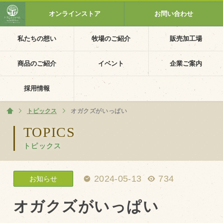
オンラインストア
お問い合わせ
私たちの想い
牧場のご紹介
販売加工場
ホーム
私たちの想い
商品のご紹介
イベント
企業ご案内
PV動画
採用情報
イベントカレンダー
トピックス
ホーム
オガクズがいっぱい
イベント一覧
TOPICS
トピックス
採用情報
企業ご案内
2024-05-13
734
お知らせ
会社概要・沿革
アクセス
オガクズがいっぱい
個人情報保護方針