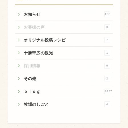
商品のご紹介
豊西牛
お知らせ
450
厚切ステーキ
お客様の声
0
カルビ串
オリジナル投稿レシピ
7
ハンバーグ
十勝帯広の観光
黒にんにく
1
豊西ソース
採用情報
0
ギフト
その他
2
ｂｌｏｇ
2437
取り扱い店
販売店
牧場のしごと
4
飲食店
その他