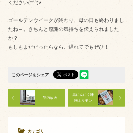
ください(*^^)v
飼育している牛について
ゴールデンウイークが終わり、母の日も終わりまし
環境・堆肥リサイクル
たね～。きちんと感謝の気持ちを伝えられました
か？
販売加工場
もしもまだだったらなら、遅れてでもぜひ！
食肉加工場を新設
衛生管理体制
業務管理体制
このページをシェア
品質管理体制
最新の設備
黒にんにく味
館内放送
噌ホルモン
ＢtoＢ受発注システム
瑕疵とは
カテゴリ