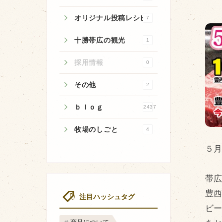
オリジナル投稿レシピ
7
十勝帯広の観光
1
牧場のご紹介
採用情報
0
牧場の仕事
その他
2
飼育している牛について
ｂｌｏｇ
2437
環境・堆肥リサイクル
牧場のしごと
4
５
帯
豊
注目ハッシュタグ
ビ