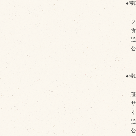
●帯
ソ
食
通常
公
●帯
笹
サ
く
通常
公