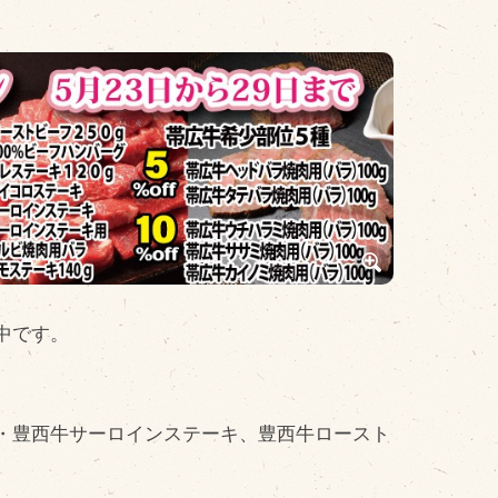
その他
品のご紹介
豊西牛
厚切ステーキ
カルビ串
ハンバーグ
中です。
黒にんにく
豊西ソース
ギフト
・豊西牛サーロインステーキ、豊西牛ロースト