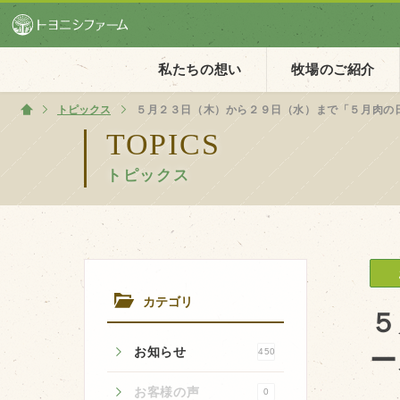
私たちの想い
牧場のご紹介
トピックス
ホーム
５月２３日（木）から２９日（水）まで「５月肉の
TOPICS
トピックス
ホーム
私たちの想い
PV動画
イベントカレンダー
カテゴリ
イベント一覧
５
お知らせ
ー
450
お客様の声
0