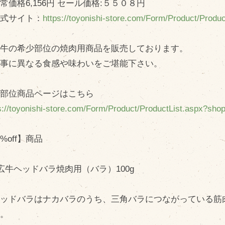
価格6,156円 セール価格:５５０８円
式サイト：
https://toyonishi-store.com/Form/Product/Prod
広牛の希少部位の焼肉用商品を販売しております。
位事に異なる食感や味わいをご堪能下さい。
少部位商品ページはこちら
s://toyonishi-store.com/Form/Product/ProductList.aspx?sh
%off】商品
広牛ヘッドバラ焼肉用（バラ）100g
ッドバラはナカバラのうち、三角バラにつながっている筋肉
す。