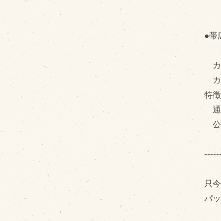
●帯
カ
カ
特
通常
公
-----
只
パ