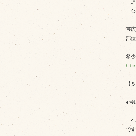
通常
公
帯
部
希
http
【５
●帯
ヘ
で