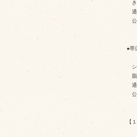
き
通常
公
●帯
シ
脂
通常
公
【１