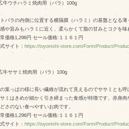
広牛ウチハラミ焼肉用（バラ）100g
トバラの内側に位置する横隔膜（ハラミ）の基盤となる薄
感や旨みもハラミに近く、柔らかくて脂の甘みとコクを味
価格1,296円 セール価格:１１６１円
式サイト：
https://toyonishi-store.com/Form/Product/Prod
広牛ササミ焼肉用（バラ）100g
の葉っぱの様に長い繊維が流れて見えるのでササミとも呼
サミはきめが細かく引き締まった食感が特徴です。赤身肉
どさのない食べやすいお肉です。
価格1,296円 セール価格:１１６１円
式サイト：
https://toyonishi-store.com/Form/Product/Prod