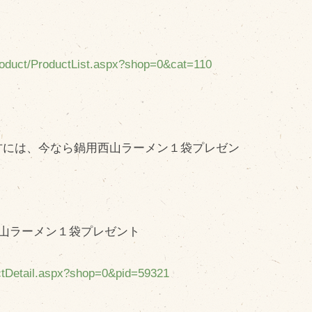
cebook
tter
INE公式アカウント
Product/ProductList.aspx?shop=0&cat=110
stagram
SS フィード
方には、今なら鍋用西山ラーメン１袋プレゼン
西山ラーメン１袋プレゼント
uctDetail.aspx?shop=0&pid=59321