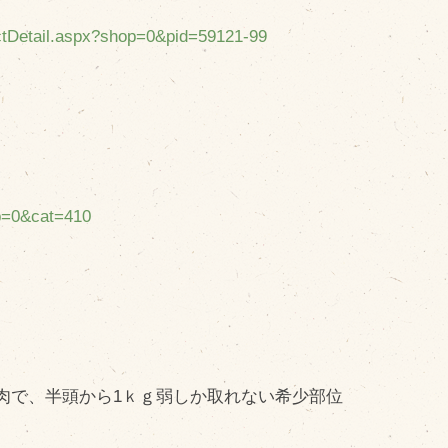
uctDetail.aspx?shop=0&pid=59121-99
op=0&cat=410
で、半頭から1ｋｇ弱しか取れない希少部位