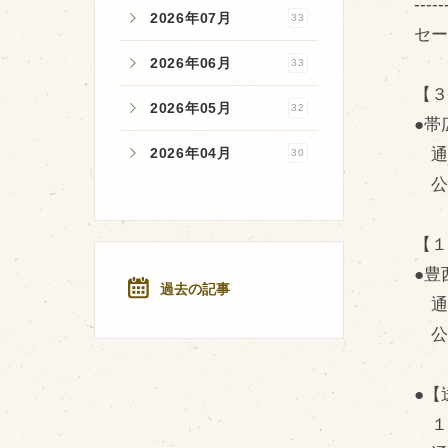
-----
2026年07月
33
セ
2026年06月
33
【３
2026年05月
32
●
通常
2026年04月
30
公
【１
●
過去の記事
通常
公
●
１