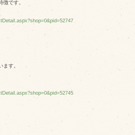
特徴です。
uctDetail.aspx?shop=0&pid=52747
います。
uctDetail.aspx?shop=0&pid=52745