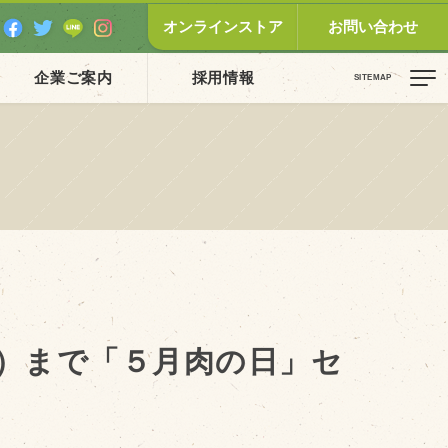
オンラインストア
お問い合わせ
企業ご案内
採用情報
ピックス（新着順）
お知らせ
お客様の声
オリジナル投稿レシピ
十勝帯広の観光
）まで「５月肉の日」セ
採用情報
blog
牧場の仕事