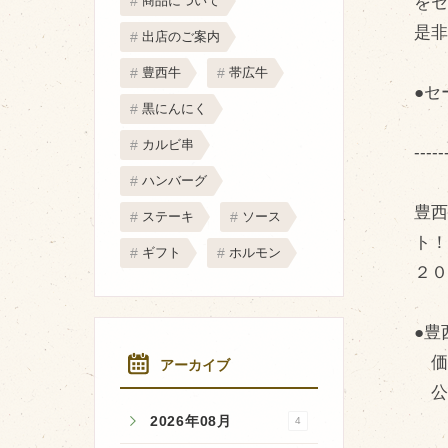
を
商品について
取り扱い店
是
出店のご案内
販売店
豊西牛
帯広牛
飲食店
●セ
黒にんにく
その他
カルビ串
-----
マップから探す
ハンバーグ
豊西
ステーキ
ソース
ト
ギフト
ホルモン
２
●豊
価
アーカイブ
公
2026年08月
4