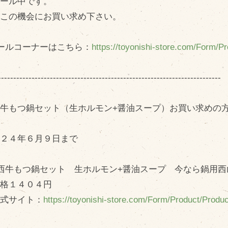
セール中です。
問い合わせ
Fa
非この機会にお買い求め下さい。
Twi
個人のお客様
L
法人のお客様
ールコーナーはこちら：
https://toyonishi-store.com/Form/
In
-------------------------------------------------------------------------
R
牛もつ鍋セット（生ホルモン+醤油スープ）お買い求めの
！
０２４年６月９日まで
西牛もつ鍋セット 生ホルモン+醤油スープ 今なら鍋用
格１４０４円
式サイト：
https://toyonishi-store.com/Form/Product/Prod