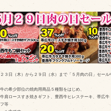
販売加工場
商
食肉加工場を新設
衛生管理体制
業務管理体制
品質管理体制
月２３日（木）から２９日（水）まで「５月肉の日」セール
最新の設備
ＢtoＢ受発注システム
広牛の希少部位の焼肉用商品５種類をはじめ、
瑕疵とは
西牛肩ロースすき焼きギフト、豊西牛ヒレステーキ、帯広牛
ーフ等