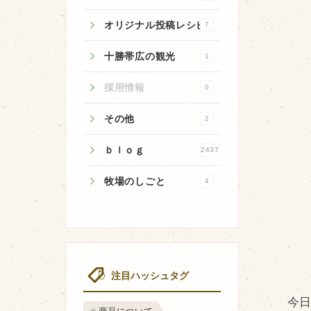
オリジナル投稿レシピ
7
十勝帯広の観光
1
牧場のご紹介
採用情報
0
牧場の仕事
その他
2
飼育している牛について
ｂｌｏｇ
2437
環境・堆肥リサイクル
牧場のしごと
4
注目ハッシュタグ
今