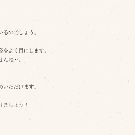
cebook
。
tter
INE公式アカウント
いるのでしょう。
stagram
SS フィード
姿をよく目にします。
せんね～。
めいただけます。
りましょう！