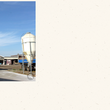
その他
品のご紹介
豊西牛
厚切ステーキ
カルビ串
ハンバーグ
黒にんにく
豊西ソース
ギフト