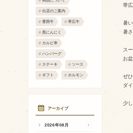
商品について
取り扱い店
帯
出店のご案内
販売店
豊西牛
帯広牛
暑
飲食店
暑
黒にんにく
その他
カルビ串
マップから探す
ス
ハンバーグ
お
ステーキ
ソース
ギフト
ホルモン
ぜ
ダ
少
アーカイブ
2026年08月
4