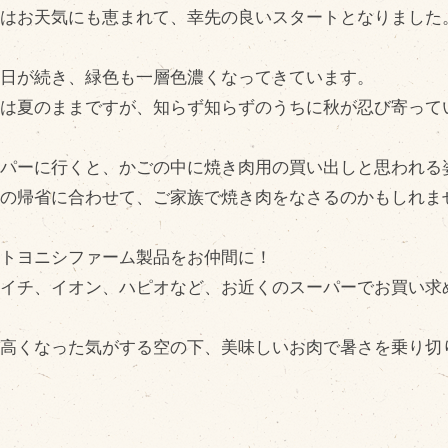
問い合わせ
Fa
広はお天気にも恵まれて、幸先の良いスタートとなりました
Twi
個人のお客様
い日が続き、緑色も一層色濃くなってきています。
L
法人のお客様
さは夏のままですが、知らず知らずのうちに秋が忍び寄って
In
R
ーパーに行くと、かごの中に焼き肉用の買い出しと思われる
盆の帰省に合わせて、ご家族で焼き肉をなさるのかもしれま
ひトヨニシファーム製品をお仲間に！
イイチ、イオン、ハピオなど、お近くのスーパーでお買い求
し高くなった気がする空の下、美味しいお肉で暑さを乗り切