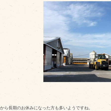
販売加工場
商
食肉加工場を新設
衛生管理体制
業務管理体制
品質管理体制
最新の設備
ＢtoＢ受発注システム
瑕疵とは
日から長期のお休みになった方も多いようですね。