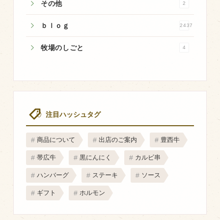
その他
2
マップから探す
ｂｌｏｇ
2437
問い合わせ
牧場のしごと
4
個人のお客様
法人のお客様
Facebook
注目ハッシュタグ
Twitter
商品について
出店のご案内
豊西牛
LINE公式アカウント
帯広牛
黒にんにく
カルビ串
Instagram
ハンバーグ
ステーキ
ソース
RSS フィード
ギフト
ホルモン