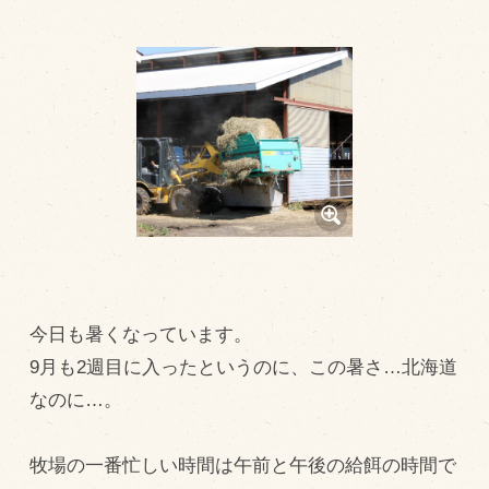
トピックス（新着順）
お知らせ
お客様の声
オリジナル投稿レシピ
十勝帯広の観光
採用情報
blog
今日も暑くなっています。
牧場の仕事
9月も2週目に入ったというのに、この暑さ…北海道
その他
なのに…。
牧場のご紹介
牧場の一番忙しい時間は午前と午後の給餌の時間で
牧場の仕事