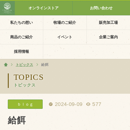
オンラインストア
お問い合わせ
私たちの想い
牧場のご紹介
販売加工場
ホーム
私たちの想い
商品のご紹介
イベント
企業ご案内
PV動画
採用情報
イベントカレンダー
トピックス
ホーム
給餌
イベント一覧
TOPICS
トピックス
採用情報
企業ご案内
2024-09-09
577
ｂｌｏｇ
会社概要・沿革
アクセス
給餌
個人情報保護方針