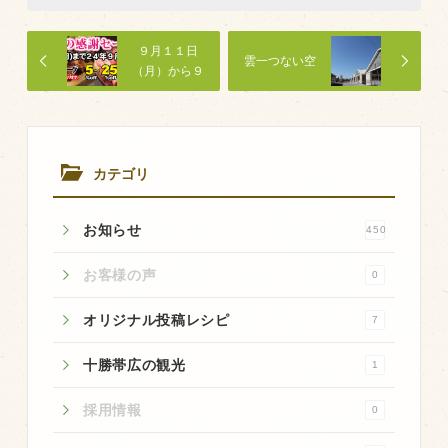
商品のご紹介
豊西牛
９月１１日
雲一つない空
（月）から９
厚切ステーキ
月１６日
（月）まで
カルビ串
「秋の感謝セ
ハンバーグ
ール」実施中
です。
カテゴリ
黒にんにく
豊西ソース
お知らせ
450
ギフト
お客様の声
0
オリジナル投稿レシピ
7
取り扱い店
販売店
十勝帯広の観光
1
飲食店
採用情報
0
その他