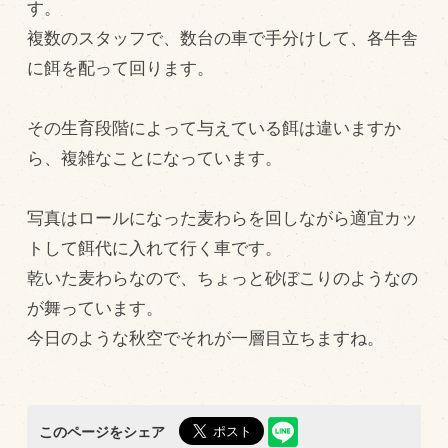
す。
飼育している牛について
複数のスタッフで、数台の車で手分けして、各牛舎
に餌を配って回ります。
環境・堆肥リサイクル
その生育段階によって与えている餌は違いますか
販売加工場
ら、複雑なことになっています。
食肉加工場を新設
衛生管理体制
写真はロールになった麦わらを回しながら適宜カッ
業務管理体制
トして餌代に入れて行く車です。
乾いた麦わらなので、ちょっと砂ぼこりのようなの
品質管理体制
が舞っています。
最新の設備
今日のような秋空でそれが一層目立ちますね。
ＢtoＢ受発注システム
瑕疵とは
このページをシェア