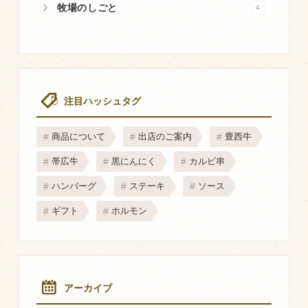
商品のご紹介
牧場のしごと
4
豊西牛
厚切ステーキ
カルビ串
注目ハッシュタグ
ハンバーグ
黒にんにく
商品について
出店のご案内
豊西牛
豊西ソース
帯広牛
黒にんにく
カルビ串
ギフト
ハンバーグ
ステーキ
ソース
ギフト
ホルモン
取り扱い店
販売店
飲食店
アーカイブ
その他