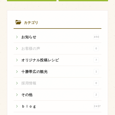
飼育している牛について
環境・堆肥リサイクル
カテゴリ
販売加工場
お知らせ
450
食肉加工場を新設
お客様の声
0
衛生管理体制
オリジナル投稿レシピ
7
業務管理体制
十勝帯広の観光
品質管理体制
1
最新の設備
採用情報
0
ＢtoＢ受発注システム
その他
2
瑕疵とは
ｂｌｏｇ
2437