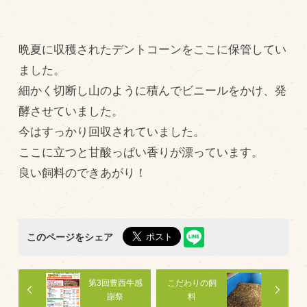
トピックス（新着順）
晩夏に収穫されたデントコーンをここに保管してい
お知らせ
ました。
お客様の声
細かく切断し山のように積んでビニールをかけ、発
酵させていました。
オリジナル投稿レシピ
今はすっかり回収されていました。
十勝帯広の観光
ここに立つと甘酸っぱい香りが漂っています。
採用情報
良い飼料のできあがり！
blog
牧場の仕事
その他
このページをシェア
牧場のご紹介
第3回豊西牛感
こだわりの飼
謝祭
料
牧場の仕事