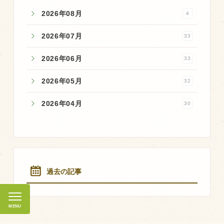
マップから探す
2026年08月
4
2026年07月
33
問い合わせ
2026年06月
33
個人のお客様
法人のお客様
2026年05月
32
2026年04月
30
Facebook
Twitter
LINE公式アカウント
Instagram
過去の記事
RSS フィード