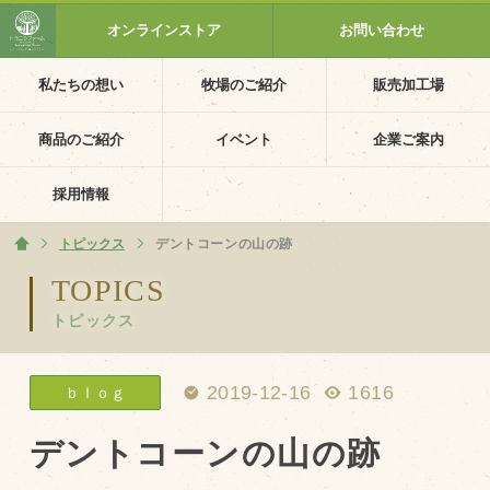
オンラインストア
お問い合わせ
私たちの想い
牧場のご紹介
販売加工場
ホーム
私たちの想い
商品のご紹介
イベント
企業ご案内
PV動画
採用情報
イベントカレンダー
トピックス
ホーム
デントコーンの山の跡
イベント一覧
TOPICS
トピックス
採用情報
企業ご案内
2019-12-16
1616
ｂｌｏｇ
会社概要・沿革
アクセス
デントコーンの山の跡
個人情報保護方針