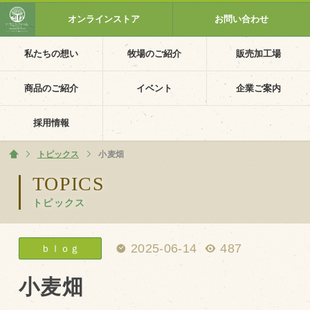
オンラインストア
お問い合わせ
私たちの想い
牧場のご紹介
販売加工場
ホーム
私たちの想い
商品のご紹介
イベント
企業ご案内
PV動画
採用情報
イベントカレンダー
トピックス
ホーム
小麦畑
イベント一覧
TOPICS
トピックス
採用情報
企業ご案内
2025-06-14
487
ｂｌｏｇ
会社概要・沿革
アクセス
小麦畑
個人情報保護方針