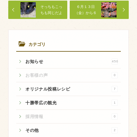
商品のご紹介
そっちもこっ
６月１３日
豊西牛
ちも同じだよ
（金）から６
月２３日
厚切ステーキ
（月）まで
「ハンバーグ
カルビ串
＆ローストビ
ーフセール」
カテゴリ
ハンバーグ
開催中です。
黒にんにく
お知らせ
450
豊西ソース
お客様の声
0
ギフト
オリジナル投稿レシピ
7
取り扱い店
十勝帯広の観光
1
販売店
採用情報
0
飲食店
その他
2
その他