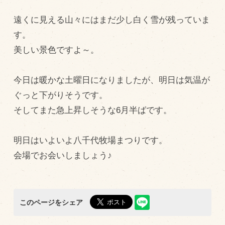
飼育している牛について
遠くに見える山々にはまだ少し白く雪が残っていま
す。
環境・堆肥リサイクル
美しい景色ですよ～。
販売加工場
今日は暖かな土曜日になりましたが、明日は気温が
食肉加工場を新設
ぐっと下がりそうです。
衛生管理体制
そしてまた急上昇しそうな6月半ばです。
業務管理体制
明日はいよいよ八千代牧場まつりです。
品質管理体制
会場でお会いしましょう♪
最新の設備
ＢtoＢ受発注システム
瑕疵とは
このページをシェア