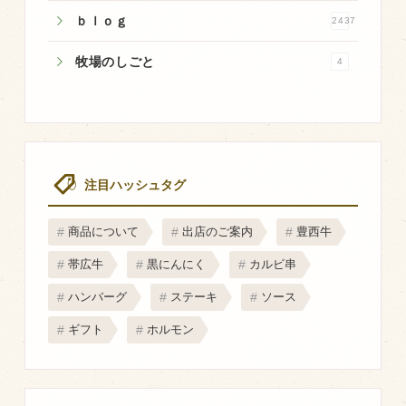
マップから探す
ｂｌｏｇ
2437
牧場のしごと
4
問い合わせ
個人のお客様
法人のお客様
注目ハッシュタグ
Facebook
商品について
出店のご案内
豊西牛
Twitter
帯広牛
黒にんにく
カルビ串
LINE公式アカウント
ハンバーグ
ステーキ
ソース
Instagram
ギフト
ホルモン
RSS フィード