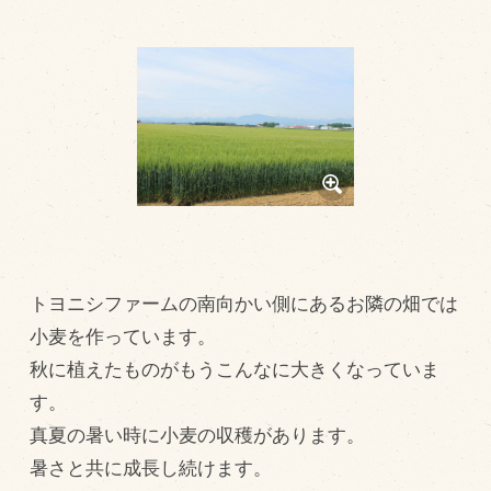
トピックス（新着順）
お知らせ
お客様の声
オリジナル投稿レシピ
十勝帯広の観光
採用情報
blog
トヨニシファームの南向かい側にあるお隣の畑では
小麦を作っています。
牧場の仕事
秋に植えたものがもうこんなに大きくなっていま
その他
す。
真夏の暑い時に小麦の収穫があります。
牧場のご紹介
暑さと共に成長し続けます。
牧場の仕事