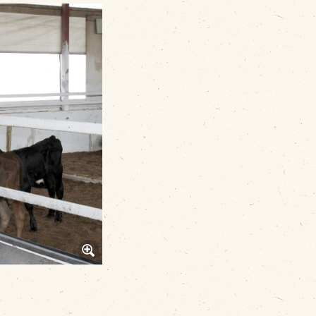
その他
品のご紹介
豊西牛
厚切ステーキ
カルビ串
ハンバーグ
黒にんにく
豊西ソース
ギフト