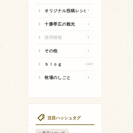
オリジナル投稿レシピ
7
十勝帯広の観光
1
牧場のご紹介
採用情報
0
牧場の仕事
その他
2
飼育している牛について
ｂｌｏｇ
2437
環境・堆肥リサイクル
牧場のしごと
4
注目ハッシュタグ