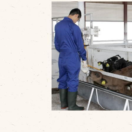
販売加工場
商
食肉加工場を新設
衛生管理体制
業務管理体制
品質管理体制
最新の設備
ＢtoＢ受発注システム
瑕疵とは