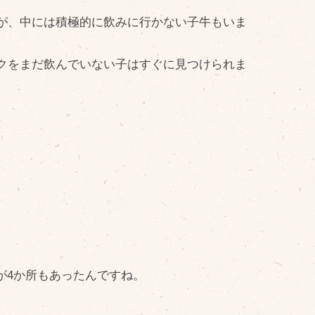
cebook
が、中には積極的に飲みに行かない子牛もいま
tter
INE公式アカウント
クをまだ飲んでいない子はすぐに見つけられま
stagram
SS フィード
ろが4か所もあったんですね。