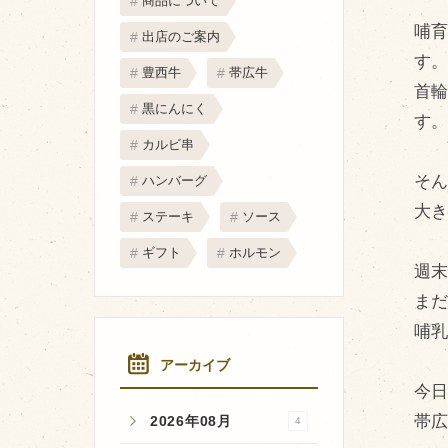
商品について
取り扱い店
哺
出店のご案内
販売店
す
豊西牛
帯広牛
飲食店
首
黒にんにく
す
その他
カルビ串
マップから探す
そ
ハンバーグ
大
ステーキ
ソース
ギフト
ホルモン
週
ま
哺乳
アーカイブ
今日
帯広
2026年08月
4