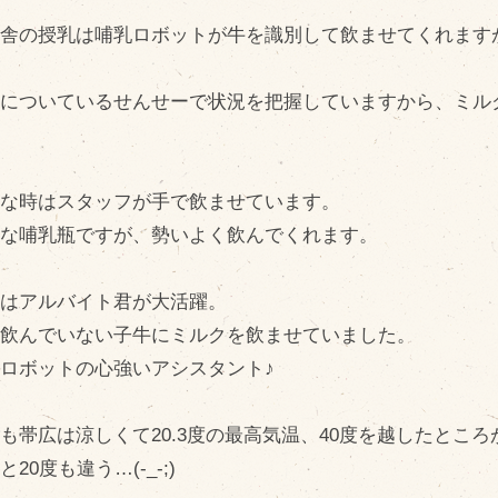
問い合わせ
Fa
育舎の授乳は哺乳ロボットが牛を識別して飲ませてくれます
Twi
個人のお客様
。
L
法人のお客様
輪についているせんせーで状況を把握していますから、ミル
In
。
R
んな時はスタッフが手で飲ませています。
きな哺乳瓶ですが、勢いよく飲んでくれます。
末はアルバイト君が大活躍。
だ飲んでいない子牛にミルクを飲ませていました。
ロボットの心強いアシスタント♪
も帯広は涼しくて20.3度の最高気温、40度を越したとこ
と20度も違う…(-_-;)