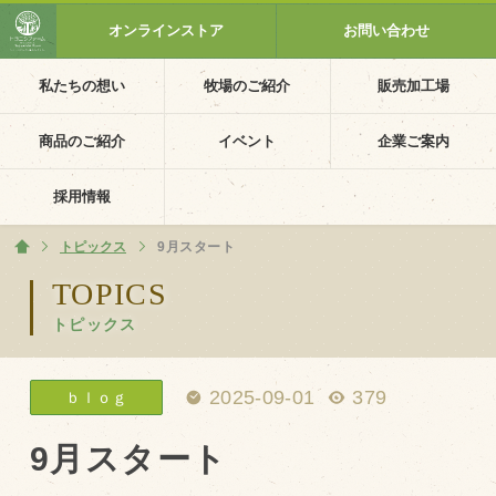
オンラインストア
お問い合わせ
私たちの想い
牧場のご紹介
販売加工場
ホーム
私たちの想い
商品のご紹介
イベント
企業ご案内
PV動画
採用情報
イベントカレンダー
トピックス
ホーム
9月スタート
イベント一覧
TOPICS
トピックス
採用情報
企業ご案内
2025-09-01
379
ｂｌｏｇ
会社概要・沿革
アクセス
9月スタート
個人情報保護方針