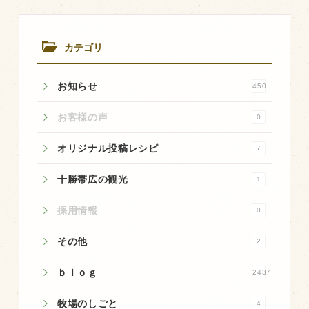
商品のご紹介
豊西牛
カテゴリ
厚切ステーキ
カルビ串
お知らせ
450
ハンバーグ
お客様の声
0
黒にんにく
オリジナル投稿レシピ
7
豊西ソース
ギフト
十勝帯広の観光
1
採用情報
0
取り扱い店
その他
2
販売店
ｂｌｏｇ
飲食店
2437
その他
牧場のしごと
4