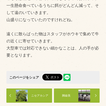
一生懸命食べているうちに餌がどんどん減って、そ
飼育している牛について
して遠のいていきます。
環境・堆肥リサイクル
山盛りになっていたのですけれどね。
販売加工場
遠くに散らばった物はスタッフがホウキで集めて牛
食肉加工場を新設
の近くに寄せていきます。
大型車では対応できない細かなことは、人の手が必
衛生管理体制
要となります。
業務管理体制
品質管理体制
最新の設備
このページをシェア
ＢtoＢ受発注システム
瑕疵とは
ニセアカシア
脚線美