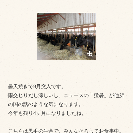
トピックス（新着順）
お知らせ
お客様の声
オリジナル投稿レシピ
十勝帯広の観光
採用情報
blog
曇天続きで9月突入です。
牧場の仕事
雨交じりだし涼しいし、ニュースの「猛暑」が他所
その他
の国の話のような気になります。
今年も残り4ヶ月になりましたね。
牧場のご紹介
こちらは黒毛の牛舎で、みんなそろってお食事中。
牧場の仕事