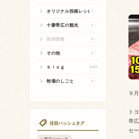
オリジナル投稿レシピ
7
十勝帯広の観光
1
牧場のご紹介
採用情報
0
牧場の仕事
その他
2
飼育している牛について
ｂｌｏｇ
2437
環境・堆肥リサイクル
牧場のしごと
4
９
ト
帯
注目ハッシュタグ
セ