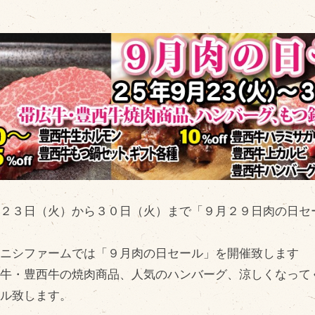
販売加工場
商
食肉加工場を新設
衛生管理体制
業務管理体制
品質管理体制
月２３日（火）から３０日（火）まで「９月２９日肉の日セ
最新の設備
ＢtoＢ受発注システム
ヨニシファームでは「９月肉の日セール」を開催致します
瑕疵とは
広牛・豊西牛の焼肉商品、人気のハンバーグ、涼しくなって
ール致します。