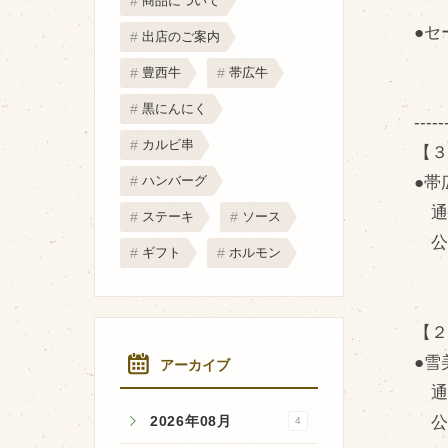
商品について
取り扱い店
●セ
出店のご案内
販売店
豊西牛
帯広牛
飲食店
黒にんにく
その他
-----
カルビ串
【３
マップから探す
●帯
ハンバーグ
通常
ステーキ
ソース
公
ギフト
ホルモン
【２
●雪
アーカイブ
通常
公
2026年08月
4