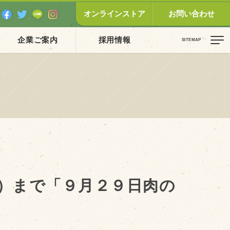
オンラインストア
お問い合わせ
企業ご案内
採用情報
ピックス（新着順）
お知らせ
お客様の声
オリジナル投稿レシピ
十勝帯広の観光
）まで「９月２９日肉の
採用情報
blog
牧場の仕事