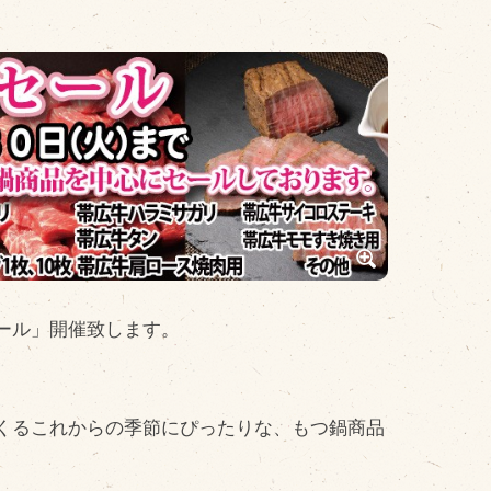
その他
品のご紹介
豊西牛
厚切ステーキ
カルビ串
ハンバーグ
ール」開催致します。
黒にんにく
豊西ソース
ギフト
くるこれからの季節にぴったりな、もつ鍋商品