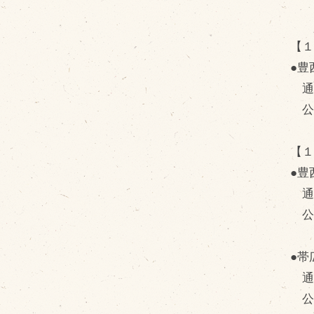
【１
●豊
通常
公
【１
●豊
通常
公
●帯
通常
公