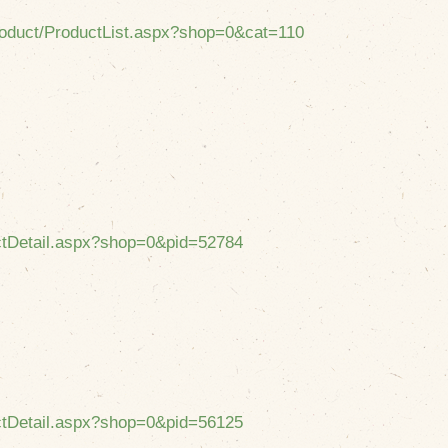
cebook
Product/ProductList.aspx?shop=0&cat=110
tter
INE公式アカウント
stagram
SS フィード
uctDetail.aspx?shop=0&pid=52784
uctDetail.aspx?shop=0&pid=56125