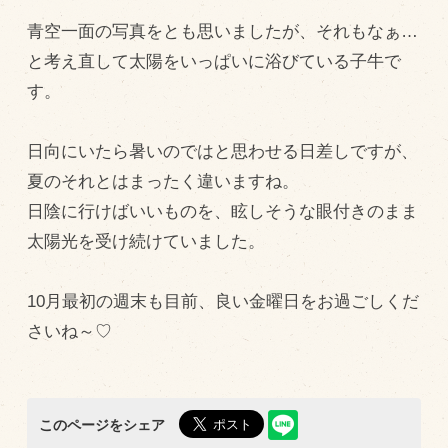
青空一面の写真をとも思いましたが、それもなぁ…
飼育している牛について
と考え直して太陽をいっぱいに浴びている子牛で
環境・堆肥リサイクル
す。
販売加工場
日向にいたら暑いのではと思わせる日差しですが、
食肉加工場を新設
夏のそれとはまったく違いますね。
衛生管理体制
日陰に行けばいいものを、眩しそうな眼付きのまま
太陽光を受け続けていました。
業務管理体制
品質管理体制
10月最初の週末も目前、良い金曜日をお過ごしくだ
最新の設備
さいね～♡
ＢtoＢ受発注システム
瑕疵とは
このページをシェア