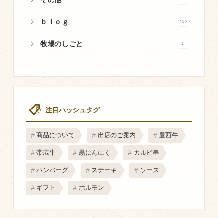
マップから探す
ｂｌｏｇ
2437
問い合わせ
牧場のしごと
4
個人のお客様
法人のお客様
Facebook
注目ハッシュタグ
Twitter
商品について
出店のご案内
豊西牛
LINE公式アカウント
帯広牛
黒にんにく
カルビ串
Instagram
ハンバーグ
ステーキ
ソース
RSS フィード
ギフト
ホルモン