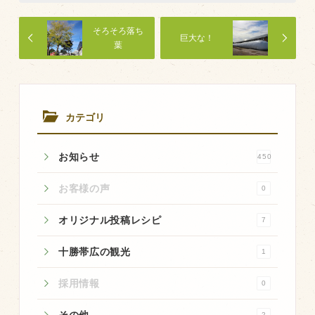
商品のご紹介
豊西牛
そろそろ落ち
巨大な！
葉
厚切ステーキ
カルビ串
ハンバーグ
カテゴリ
黒にんにく
豊西ソース
お知らせ
450
ギフト
お客様の声
0
オリジナル投稿レシピ
7
取り扱い店
十勝帯広の観光
1
販売店
飲食店
採用情報
0
その他
その他
2