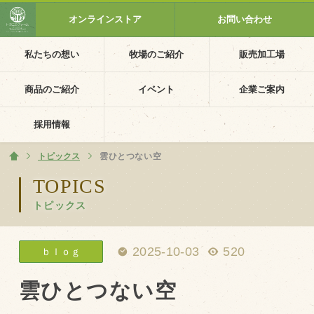
オンラインストア
お問い合わせ
私たちの想い
牧場のご紹介
販売加工場
ホーム
私たちの想い
商品のご紹介
イベント
企業ご案内
PV動画
採用情報
イベントカレンダー
トピックス
ホーム
雲ひとつない空
イベント一覧
TOPICS
トピックス
採用情報
企業ご案内
2025-10-03
520
ｂｌｏｇ
会社概要・沿革
アクセス
雲ひとつない空
個人情報保護方針