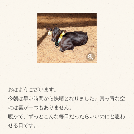
トピックス（新着順）
お知らせ
お客様の声
オリジナル投稿レシピ
十勝帯広の観光
採用情報
blog
おはようございます。
牧場の仕事
今朝は早い時間から快晴となりました。真っ青な空
その他
には雲が一つもありません。
暖かで、ずっとこんな毎日だったらいいのにと思わ
牧場のご紹介
せる日です。
牧場の仕事