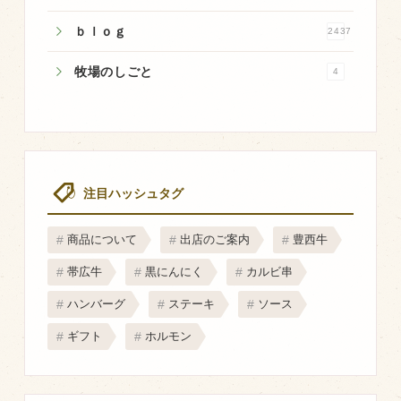
マップから探す
ｂｌｏｇ
2437
牧場のしごと
4
問い合わせ
個人のお客様
法人のお客様
注目ハッシュタグ
Facebook
Twitter
商品について
出店のご案内
豊西牛
LINE公式アカウント
帯広牛
黒にんにく
カルビ串
Instagram
ハンバーグ
ステーキ
ソース
RSS フィード
ギフト
ホルモン