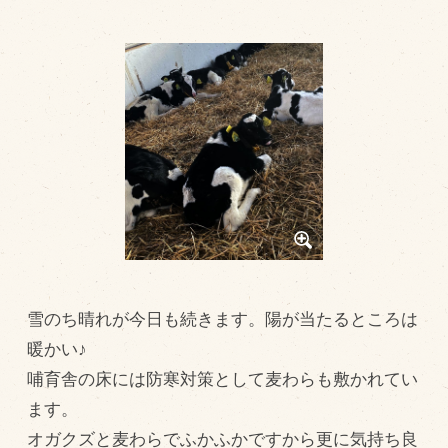
トピックス（新着順）
お知らせ
お客様の声
オリジナル投稿レシピ
十勝帯広の観光
採用情報
blog
牧場の仕事
雪のち晴れが今日も続きます。陽が当たるところは
その他
暖かい♪
哺育舎の床には防寒対策として麦わらも敷かれてい
ます。
牧場のご紹介
オガクズと麦わらでふかふかですから更に気持ち良
牧場の仕事