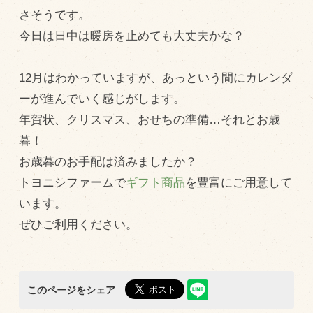
さそうです。
飼育している牛について
今日は日中は暖房を止めても大丈夫かな？
環境・堆肥リサイクル
12月はわかっていますが、あっという間にカレンダ
販売加工場
ーが進んでいく感じがします。
年賀状、クリスマス、おせちの準備…それとお歳
食肉加工場を新設
暮！
衛生管理体制
お歳暮のお手配は済みましたか？
業務管理体制
トヨニシファームで
ギフト商品
を豊富にご用意して
品質管理体制
います。
最新の設備
ぜひご利用ください。
ＢtoＢ受発注システム
瑕疵とは
このページをシェア