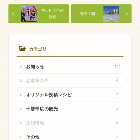
商品のご紹介
テレビの中の
豊西牛
青空の朝
社長
厚切ステーキ
カルビ串
ハンバーグ
カテゴリ
黒にんにく
お知らせ
450
豊西ソース
ギフト
お客様の声
0
オリジナル投稿レシピ
7
取り扱い店
十勝帯広の観光
1
販売店
採用情報
0
飲食店
その他
その他
2