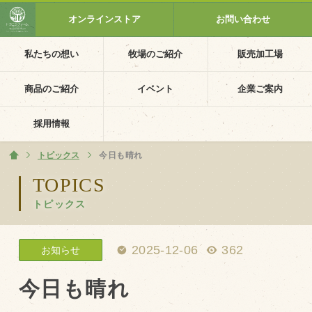
オンラインストア
お問い合わせ
私たちの想い
牧場のご紹介
販売加工場
ホーム
私たちの想い
商品のご紹介
イベント
企業ご案内
PV動画
採用情報
イベントカレンダー
トピックス
ホーム
今日も晴れ
イベント一覧
TOPICS
トピックス
採用情報
企業ご案内
2025-12-06
362
お知らせ
会社概要・沿革
アクセス
今日も晴れ
個人情報保護方針