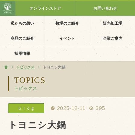
オンラインストア
お問い合わせ
私たちの想い
牧場のご紹介
販売加工場
ホーム
私たちの想い
商品のご紹介
イベント
企業ご案内
PV動画
採用情報
イベントカレンダー
トピックス
ホーム
トヨニシ大鍋
イベント一覧
TOPICS
トピックス
採用情報
企業ご案内
2025-12-11
395
ｂｌｏｇ
会社概要・沿革
アクセス
トヨニシ大鍋
個人情報保護方針