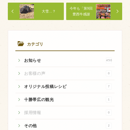
商品のご紹介
今年も「第9回
大雪…？
豊西牛
豊西牛感謝
祭」開催いた
厚切ステーキ
します。１２
月２０日
カルビ串
（土）９時開
ハンバーグ
始
カテゴリ
黒にんにく
お知らせ
450
豊西ソース
お客様の声
0
ギフト
オリジナル投稿レシピ
7
取り扱い店
十勝帯広の観光
1
販売店
採用情報
0
飲食店
その他
その他
2