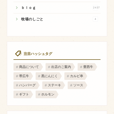
マップから探す
ｂｌｏｇ
2437
牧場のしごと
4
問い合わせ
個人のお客様
法人のお客様
注目ハッシュタグ
Facebook
Twitter
商品について
出店のご案内
豊西牛
LINE公式アカウント
帯広牛
黒にんにく
カルビ串
Instagram
ハンバーグ
ステーキ
ソース
RSS フィード
ギフト
ホルモン