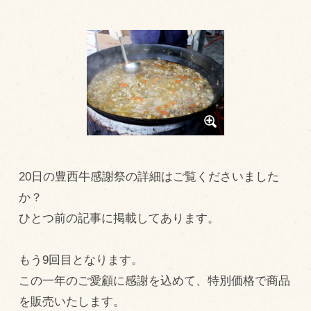
トピックス（新着順）
お知らせ
お客様の声
オリジナル投稿レシピ
十勝帯広の観光
採用情報
20日の豊西牛感謝祭の詳細はご覧くださいました
blog
か？
牧場の仕事
ひとつ前の記事に掲載してあります。
その他
もう9回目となります。
この一年のご愛顧に感謝を込めて、特別価格で商品
牧場のご紹介
を販売いたします。
牧場の仕事