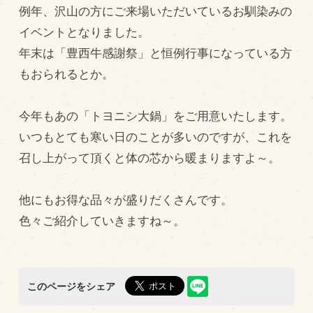
例年、沢山の方にご来場いただいているお馴染みの
飼育している牛について
イベントとなりました。
環境・堆肥リサイクル
年末は「豊西牛感謝祭」と恒例行事になっている方
もおられるとか。
販売加工場
今年もあの「トヨニシ大鍋」をご用意いたします。
食肉加工場を新設
いつもとても寒い日のことが多いのですが、これを
衛生管理体制
召し上がって頂くと体の芯から暖まりますよ～。
業務管理体制
品質管理体制
他にもお得な品々が盛りだくさんです。
色々ご紹介していきますね～。
最新の設備
ＢtoＢ受発注システム
瑕疵とは
このページをシェア