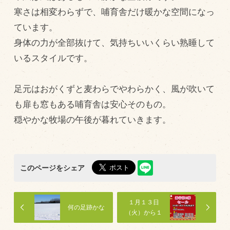
寒さは相変わらずで、哺育舎だけ暖かな空間になっ
飼育している牛について
ています。
環境・堆肥リサイクル
身体の力が全部抜けて、気持ちいいくらい熟睡して
いるスタイルです。
販売加工場
食肉加工場を新設
足元はおがくずと麦わらでやわらかく、風が吹いて
も扉も窓もある哺育舎は安心そのもの。
衛生管理体制
穏やかな牧場の午後が暮れていきます。
業務管理体制
品質管理体制
最新の設備
このページをシェア
ＢtoＢ受発注システム
瑕疵とは
１月１３日
何の足跡かな
（火）から１
月２５日