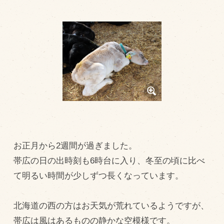
トピックス（新着順）
お知らせ
お客様の声
オリジナル投稿レシピ
十勝帯広の観光
採用情報
blog
お正月から2週間が過ぎました。
牧場の仕事
帯広の日の出時刻も6時台に入り、冬至の頃に比べ
その他
て明るい時間が少しずつ長くなっています。
牧場のご紹介
北海道の西の方はお天気が荒れているようですが、
帯広は風はあるものの静かな空模様です。
牧場の仕事