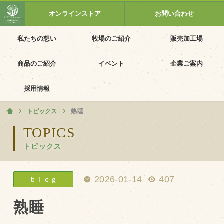
オンラインストア
お問い合わせ
私たちの想い
牧場のご紹介
販売加工場
ホーム
私たちの想い
商品のご紹介
イベント
企業ご案内
PV動画
採用情報
イベントカレンダー
トピックス
ホーム
熟睡
イベント一覧
TOPICS
トピックス
採用情報
企業ご案内
2026-01-14
407
ｂｌｏｇ
会社概要・沿革
アクセス
熟睡
個人情報保護方針