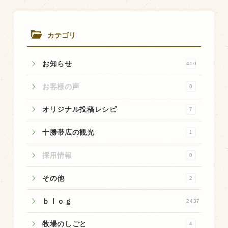
商品のご紹介
（日）まで
「新春第二弾
豊西牛
セール」実施
致します。
カテゴリ
厚切ステーキ
カルビ串
お知らせ
450
ハンバーグ
お客様の声
0
黒にんにく
オリジナル投稿レシピ
7
豊西ソース
ギフト
十勝帯広の観光
1
採用情報
0
取り扱い店
その他
2
販売店
ｂｌｏｇ
飲食店
2437
その他
牧場のしごと
4