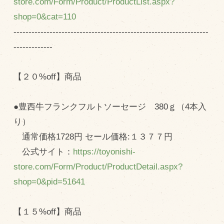
store.com/Form/Product/ProductList.aspx?
マップから探す
shop=0&cat=110
-----------------------------------------------------------------
問い合わせ
-------------
個人のお客様
【２０%off】商品
法人のお客様
●豊西牛フランクフルトソーセージ 380ｇ（4本入
Facebook
り）
Twitter
通常価格1728円 セール価格:１３７７円
LINE公式アカウント
公式サイト：
https://toyonishi-
Instagram
store.com/Form/Product/ProductDetail.aspx?
shop=0&pid=51641
RSS フィード
【１５%off】商品