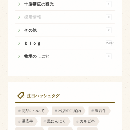
十勝帯広の観光
1
採用情報
0
その他
2
ｂｌｏｇ
2437
牧場のしごと
4
注目ハッシュタグ
商品について
出店のご案内
豊西牛
帯広牛
黒にんにく
カルビ串