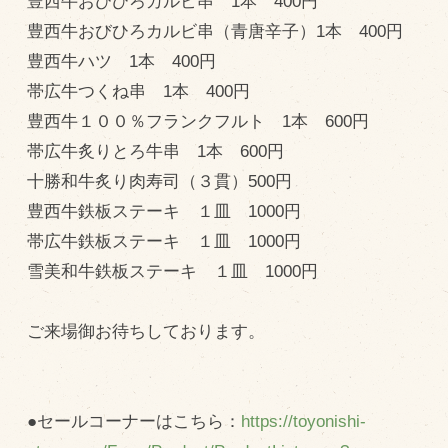
豊西牛おびひろカルビ串 1本 400円
商品のご紹介
豊西牛おびひろカルビ串（青唐辛子）1本 400円
豊西牛
豊西牛ハツ 1本 400円
厚切ステーキ
帯広牛つくね串 1本 400円
カルビ串
豊西牛１００％フランクフルト 1本 600円
帯広牛炙りとろ牛串 1本 600円
ハンバーグ
十勝和牛炙り肉寿司（３貫）500円
黒にんにく
豊西牛鉄板ステーキ １皿 1000円
豊西ソース
帯広牛鉄板ステーキ １皿 1000円
ギフト
雪美和牛鉄板ステーキ １皿 1000円
取り扱い店
ご来場御お待ちしております。
販売店
飲食店
●セールコーナーはこちら：
https://toyonishi-
その他