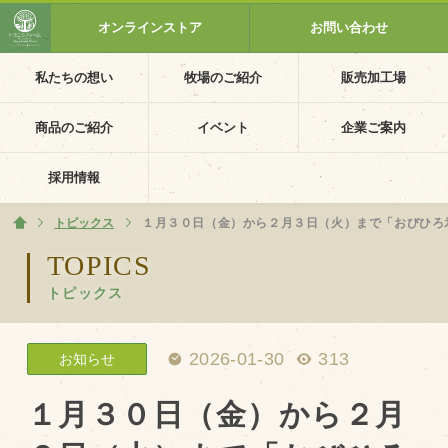
オンラインストア
お問い合わせ
私たちの想い
牧場のご紹介
販売加工場
ホーム
私たちの想い
商品のご紹介
イベント
企業ご案内
PV動画
採用情報
イベントカレンダー
トピックス
ホーム
１月３０日（金）から２月３日（火）まで「おびひろ
イベント一覧
TOPICS
トピックス
採用情報
企業ご案内
2026-01-30
313
お知らせ
会社概要・沿革
アクセス
１月３０日（金）から２月
個人情報保護方針