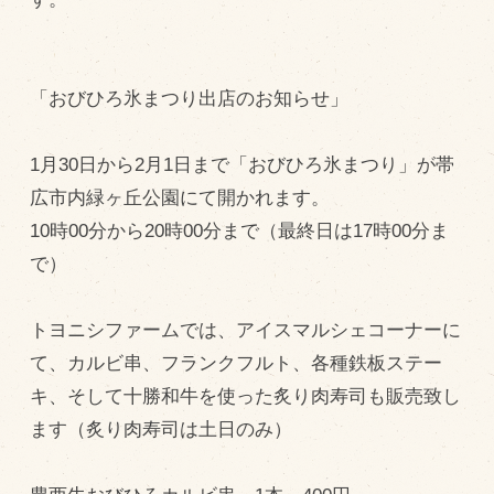
飼育している牛について
環境・堆肥リサイクル
「おびひろ氷まつり出店のお知らせ」
販売加工場
1月30日から2月1日まで「おびひろ氷まつり」が帯
食肉加工場を新設
広市内緑ヶ丘公園にて開かれます。
10時00分から20時00分まで（最終日は17時00分ま
衛生管理体制
で）
業務管理体制
品質管理体制
トヨニシファームでは、アイスマルシェコーナーに
最新の設備
て、カルビ串、フランクフルト、各種鉄板ステー
ＢtoＢ受発注システム
キ、そして十勝和牛を使った炙り肉寿司も販売致し
ます（炙り肉寿司は土日のみ）
瑕疵とは