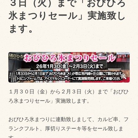
３日（火）まで「おびひろ
氷まつりセール」実施致し
トピックス（新着順）
ます。
お知らせ
お客様の声
オリジナル投稿レシピ
十勝帯広の観光
採用情報
blog
１月３０日（金）から２月３日（火）まで「おびひ
牧場の仕事
ろ氷まつりセール」実施致します。
その他
おびひろ氷まつりに連動致しまして、カルビ串、フ
牧場のご紹介
ランクフルト、厚切りステーキ等をセール致しま
す。
牧場の仕事