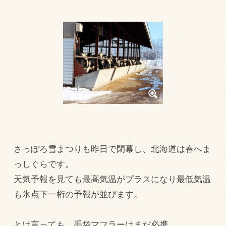
トピックス（新着順）
お知らせ
お客様の声
オリジナル投稿レシピ
十勝帯広の観光
採用情報
blog
さっぽろ雪まつりも昨日で閉幕し、北海道は春へま
牧場の仕事
っしぐらです。
その他
天気予報を見ても最高気温がプラスになり最低気温
も氷点下一桁の予報が並びます。
牧場のご紹介
とは言っても、手袋マフラーはまだ必携。
牧場の仕事