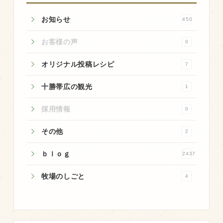
商品のご紹介
お知らせ
450
豊西牛
厚切ステーキ
お客様の声
0
カルビ串
オリジナル投稿レシピ
7
ハンバーグ
十勝帯広の観光
1
黒にんにく
採用情報
0
豊西ソース
ギフト
その他
2
ｂｌｏｇ
2437
取り扱い店
牧場のしごと
4
販売店
飲食店
その他