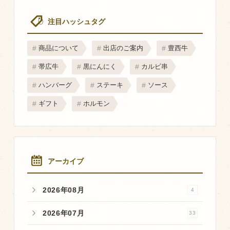
マップから探す
注目ハッシュタグ
問い合わせ
商品について
出店のご案内
豊西牛
個人のお客様
帯広牛
黒にんにく
カルビ串
法人のお客様
ハンバーグ
ステーキ
ソース
ギフト
ホルモン
Facebook
Twitter
LINE公式アカウント
アーカイブ
Instagram
RSS フィード
2026年08月
4
2026年07月
33