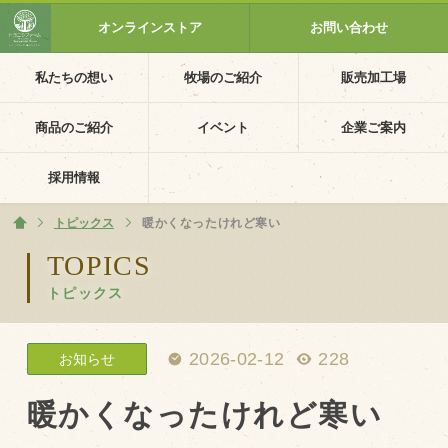
オンラインストア
お問い合わせ
私たちの想い
牧場のご紹介
販売加工場
ホーム
私たちの想い
商品のご紹介
イベント
企業ご案内
PV動画
採用情報
イベントカレンダー
トピックス
ホーム
暖かくなったけれど寒い
イベント一覧
TOPICS
トピックス
採用情報
企業ご案内
2026-02-12
228
お知らせ
会社概要・沿革
アクセス
暖かくなったけれど寒い
個人情報保護方針