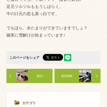
足元ツルツルももうしばらく。
飼育している牛について
牛の口元の息も真っ白です。
環境・堆肥リサイクル
でもほら、水たまりができていますでしょ？
販売加工場
確実に雪解けが始まっています♪
食肉加工場を新設
衛生管理体制
このページをシェア
業務管理体制
品質管理体制
最新の設備
遊ぼ♪
係長補佐
ＢtoＢ受発注システム
瑕疵とは
カテゴリ