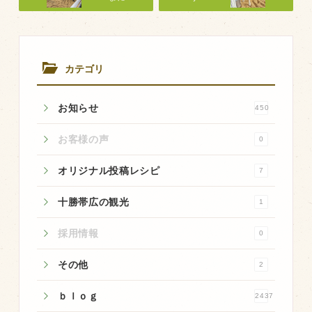
商品のご紹介
豊西牛
厚切ステーキ
カテゴリ
カルビ串
ハンバーグ
お知らせ
450
黒にんにく
お客様の声
0
豊西ソース
オリジナル投稿レシピ
7
ギフト
十勝帯広の観光
1
取り扱い店
採用情報
0
販売店
その他
2
飲食店
ｂｌｏｇ
2437
その他