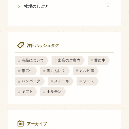
マップから探す
牧場のしごと
4
問い合わせ
個人のお客様
法人のお客様
注目ハッシュタグ
商品について
出店のご案内
豊西牛
Facebook
帯広牛
黒にんにく
カルビ串
Twitter
ハンバーグ
ステーキ
ソース
LINE公式アカウント
ギフト
ホルモン
Instagram
RSS フィード
アーカイブ