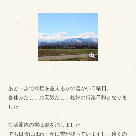
トピックス（新着順）
お知らせ
お客様の声
オリジナル投稿レシピ
十勝帯広の観光
採用情報
blog
あと一歩で20度を超えるかの暖かい日曜日。
牧場の仕事
春休みだし、お天気だし、格好の行楽日和となりま
その他
した。
牧場のご紹介
生活圏内の雪は姿を消しました。
でも日陰にはわずかに雪が残っていますし、遠くの
牧場の仕事