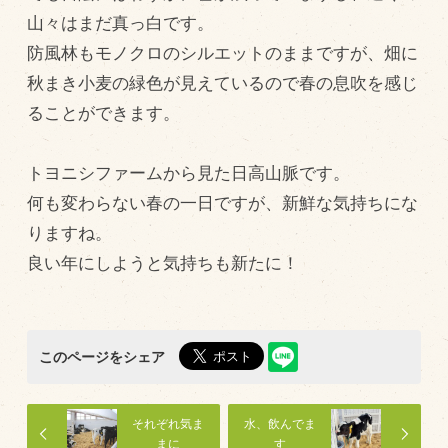
山々はまだ真っ白です。
飼育している牛について
防風林もモノクロのシルエットのままですが、畑に
環境・堆肥リサイクル
秋まき小麦の緑色が見えているので春の息吹を感じ
ることができます。
販売加工場
食肉加工場を新設
トヨニシファームから見た日高山脈です。
何も変わらない春の一日ですが、新鮮な気持ちにな
衛生管理体制
りますね。
業務管理体制
良い年にしようと気持ちも新たに！
品質管理体制
最新の設備
ＢtoＢ受発注システム
このページをシェア
瑕疵とは
それぞれ気ま
水、飲んでま
まに
す