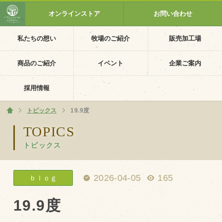
オンラインストア
お問い合わせ
私たちの想い
牧場のご紹介
販売加工場
ホーム
私たちの想い
商品のご紹介
イベント
企業ご案内
PV動画
採用情報
イベントカレンダー
トピックス
ホーム
19.9度
イベント一覧
TOPICS
トピックス
採用情報
企業ご案内
2026-04-05
165
ｂｌｏｇ
会社概要・沿革
アクセス
19.9度
個人情報保護方針