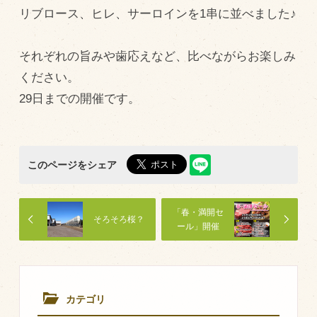
リブロース、ヒレ、サーロインを1串に並べました♪
飼育している牛について
環境・堆肥リサイクル
それぞれの旨みや歯応えなど、比べながらお楽しみ
ください。
販売加工場
29日までの開催です。
食肉加工場を新設
衛生管理体制
このページをシェア
業務管理体制
品質管理体制
「春・満開セ
そろそろ桜？
最新の設備
ール」開催
中！４月２１
ＢtoＢ受発注システム
日（火）ま
で。
瑕疵とは
カテゴリ