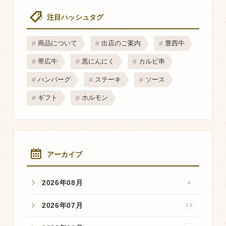
マップから探す
注目ハッシュタグ
問い合わせ
商品について
出店のご案内
豊西牛
個人のお客様
帯広牛
黒にんにく
カルビ串
法人のお客様
ハンバーグ
ステーキ
ソース
ギフト
ホルモン
Facebook
Twitter
LINE公式アカウント
アーカイブ
Instagram
2026年08月
4
RSS フィード
2026年07月
33