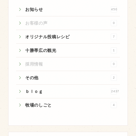
商品のご紹介
お知らせ
450
豊西牛
お客様の声
厚切ステーキ
0
カルビ串
オリジナル投稿レシピ
7
ハンバーグ
十勝帯広の観光
1
黒にんにく
採用情報
0
豊西ソース
その他
ギフト
2
ｂｌｏｇ
2437
取り扱い店
牧場のしごと
4
販売店
飲食店
その他