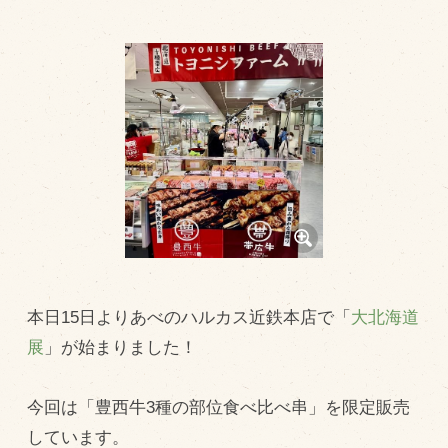
トピックス（新着順）
お知らせ
お客様の声
オリジナル投稿レシピ
十勝帯広の観光
採用情報
blog
牧場の仕事
本日15日よりあべのハルカス近鉄本店で「
大北海道
その他
展
」が始まりました！
今回は「豊西牛3種の部位食べ比べ串」を限定販売
牧場のご紹介
しています。
牧場の仕事