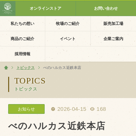
オンラインストア
お問い合わせ
私たちの想い
牧場のご紹介
販売加工場
ホーム
私たちの想い
商品のご紹介
イベント
企業ご案内
PV動画
採用情報
イベントカレンダー
トピックス
ホーム
べのハルカス近鉄本店
イベント一覧
TOPICS
トピックス
採用情報
企業ご案内
2026-04-15
168
お知らせ
会社概要・沿革
アクセス
べのハルカス近鉄本店
個人情報保護方針