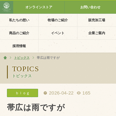
オンラインストア
お問い合わせ
私たちの想い
牧場のご紹介
販売加工場
ホーム
私たちの想い
商品のご紹介
イベント
企業ご案内
PV動画
採用情報
イベントカレンダー
トピックス
ホーム
帯広は雨ですが
イベント一覧
TOPICS
トピックス
採用情報
企業ご案内
2026-04-22
165
ｂｌｏｇ
会社概要・沿革
アクセス
帯広は雨ですが
個人情報保護方針