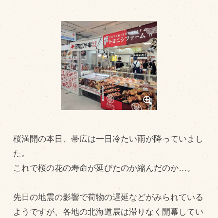
トピックス（新着順）
お知らせ
お客様の声
オリジナル投稿レシピ
十勝帯広の観光
採用情報
blog
桜満開の本日、帯広は一日冷たい雨が降っていまし
牧場の仕事
た。
これで桜の花の寿命が延びたのか縮んだのか…。
その他
先日の地震の影響で荷物の遅延などがみられている
牧場のご紹介
ようですが、各地の北海道展は滞りなく開幕してい
牧場の仕事