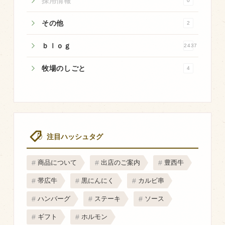
採用情報
0
マップから探す
その他
2
問い合わせ
ｂｌｏｇ
2437
個人のお客様
牧場のしごと
4
法人のお客様
Facebook
Twitter
注目ハッシュタグ
LINE公式アカウント
商品について
出店のご案内
豊西牛
Instagram
帯広牛
黒にんにく
カルビ串
RSS フィード
ハンバーグ
ステーキ
ソース
ギフト
ホルモン