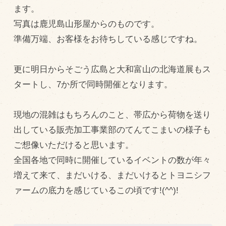
ます。
飼育している牛について
写真は鹿児島山形屋からのものです。
環境・堆肥リサイクル
準備万端、お客様をお待ちしている感じですね。
販売加工場
更に明日からそごう広島と大和富山の北海道展もス
タートし、7か所で同時開催となります。
食肉加工場を新設
衛生管理体制
現地の混雑はもちろんのこと、帯広から荷物を送り
業務管理体制
出している販売加工事業部のてんてこまいの様子も
品質管理体制
ご想像いただけると思います。
全国各地で同時に開催しているイベントの数が年々
最新の設備
増えて来て、まだいける、まだいけるとトヨニシフ
ＢtoＢ受発注システム
ァームの底力を感じているこの頃です!(^^)!
瑕疵とは