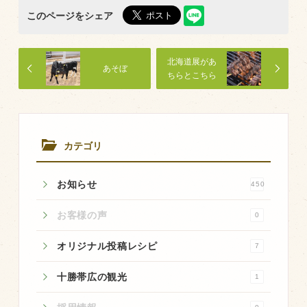
商品のご紹介
このページをシェア
豊西牛
厚切ステーキ
北海道展があ
あそぼ
ちらとこちら
カルビ串
でスタート
ハンバーグ
黒にんにく
カテゴリ
豊西ソース
ギフト
お知らせ
450
お客様の声
0
取り扱い店
オリジナル投稿レシピ
販売店
7
飲食店
十勝帯広の観光
1
その他