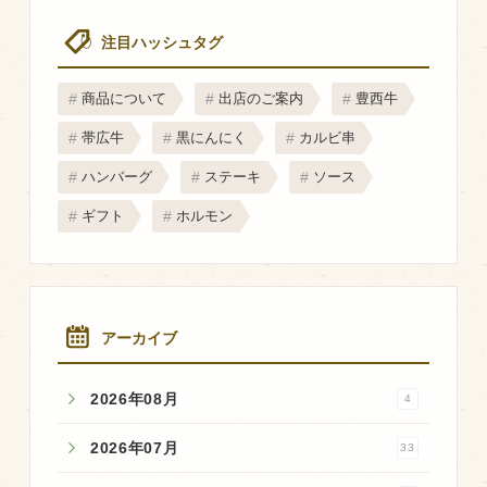
マップから探す
注目ハッシュタグ
問い合わせ
商品について
出店のご案内
豊西牛
個人のお客様
帯広牛
黒にんにく
カルビ串
法人のお客様
ハンバーグ
ステーキ
ソース
ギフト
ホルモン
Facebook
Twitter
LINE公式アカウント
アーカイブ
Instagram
2026年08月
RSS フィード
4
2026年07月
33