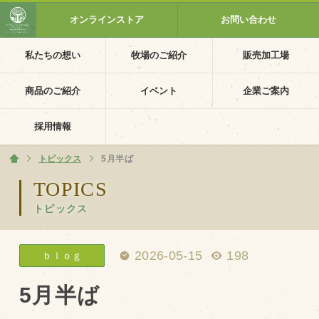
オンラインストア
お問い合わせ
私たちの想い
牧場のご紹介
販売加工場
ホーム
私たちの想い
商品のご紹介
イベント
企業ご案内
PV動画
採用情報
イベントカレンダー
トピックス
ホーム
5月半ば
イベント一覧
TOPICS
トピックス
採用情報
企業ご案内
2026-05-15
198
ｂｌｏｇ
会社概要・沿革
アクセス
5月半ば
個人情報保護方針