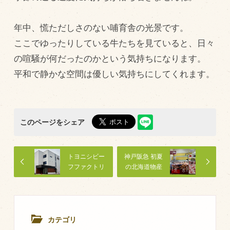
飼育している牛について
年中、慌ただしさのない哺育舎の光景です。
環境・堆肥リサイクル
ここでゆったりしている牛たちを見ていると、日々
の喧騒が何だったのかという気持ちになります。
販売加工場
平和で静かな空間は優しい気持ちにしてくれます。
食肉加工場を新設
衛生管理体制
このページをシェア
業務管理体制
品質管理体制
トヨニシビー
神戸阪急 初夏
最新の設備
フファクトリ
の北海道物産
ー
大会
ＢtoＢ受発注システム
瑕疵とは
カテゴリ