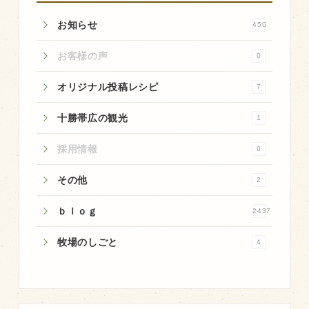
商品のご紹介
お知らせ
450
豊西牛
厚切ステーキ
お客様の声
0
カルビ串
オリジナル投稿レシピ
7
ハンバーグ
十勝帯広の観光
1
黒にんにく
採用情報
0
豊西ソース
ギフト
その他
2
ｂｌｏｇ
2437
取り扱い店
牧場のしごと
4
販売店
飲食店
その他