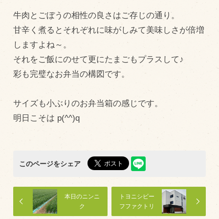
牛肉とごぼうの相性の良さはご存じの通り。
飼育している牛について
甘辛く煮るとそれぞれに味がしみて美味しさが倍増
環境・堆肥リサイクル
しますよね～。
それをご飯にのせて更にたまごもプラスして♪
販売加工場
彩も完璧なお弁当の構図です。
食肉加工場を新設
衛生管理体制
サイズも小ぶりのお弁当箱の感じです。
明日こそは p(^^)q
業務管理体制
品質管理体制
最新の設備
このページをシェア
ＢtoＢ受発注システム
瑕疵とは
本日のニンニ
トヨニシビー
ク
フファクトリ
ー