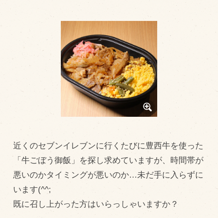
トピックス（新着順）
お知らせ
お客様の声
オリジナル投稿レシピ
十勝帯広の観光
採用情報
blog
近くのセブンイレブンに行くたびに豊西牛を使った
牧場の仕事
「牛ごぼう御飯」を探し求めていますが、時間帯が
その他
悪いのかタイミングが悪いのか…未だ手に入らずに
います(^^;
牧場のご紹介
既に召し上がった方はいらっしゃいますか？
牧場の仕事