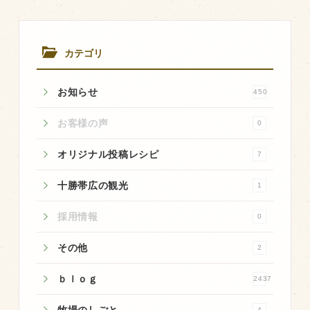
商品のご紹介
豊西牛
カテゴリ
厚切ステーキ
カルビ串
お知らせ
450
ハンバーグ
お客様の声
0
黒にんにく
豊西ソース
オリジナル投稿レシピ
7
ギフト
十勝帯広の観光
1
採用情報
0
取り扱い店
その他
販売店
2
飲食店
ｂｌｏｇ
2437
その他
4