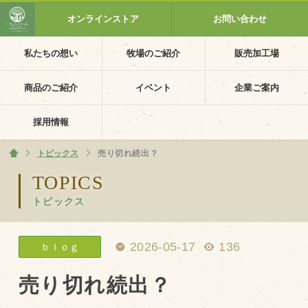
オンラインストア
お問い合わせ
私たちの想い
牧場のご紹介
販売加工場
ホーム
私たちの想い
商品のご紹介
イベント
企業ご案内
PV動画
採用情報
イベントカレンダー
トピックス
ホーム
売り切れ続出？
イベント一覧
TOPICS
トピックス
採用情報
企業ご案内
2026-05-17
136
ｂｌｏｇ
会社概要・沿革
アクセス
売り切れ続出？
個人情報保護方針