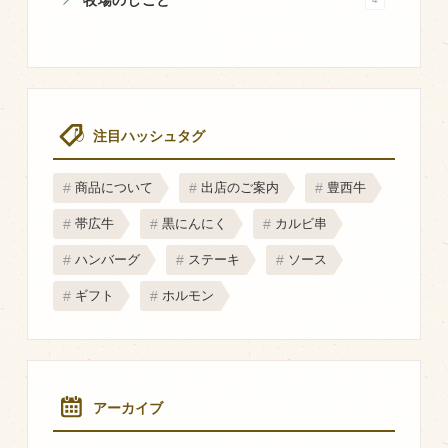
牧場のしごと
マップから探す
問い合わせ
個人のお客様
注目ハッシュタグ
法人のお客様
商品について
出店のご案内
豊西牛
Facebook
帯広牛
黒にんにく
カルビ串
Twitter
ハンバーグ
ステーキ
ソース
LINE公式アカウント
ギフト
ホルモン
Instagram
RSS フィード
アーカイブ