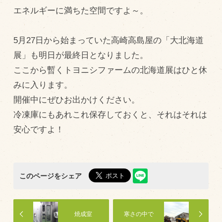
エネルギーに満ちた空間ですよ～。
飼育している牛について
環境・堆肥リサイクル
5月27日から始まっていた高崎高島屋の「大北海道
展」も明日が最終日となりました。
販売加工場
ここから暫くトヨニシファームの北海道展はひと休
みに入ります。
食肉加工場を新設
開催中にぜひお出かけください。
衛生管理体制
冷凍庫にもあれこれ保存しておくと、それはそれは
業務管理体制
安心ですよ！
品質管理体制
最新の設備
ＢtoＢ受発注システム
このページをシェア
瑕疵とは
焼成室
寒さの中で