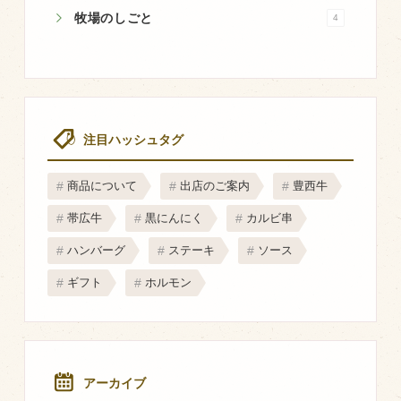
牧場のしごと
マップから探す
4
問い合わせ
個人のお客様
注目ハッシュタグ
法人のお客様
商品について
出店のご案内
豊西牛
Facebook
帯広牛
黒にんにく
カルビ串
Twitter
ハンバーグ
ステーキ
ソース
LINE公式アカウント
ギフト
ホルモン
Instagram
RSS フィード
アーカイブ