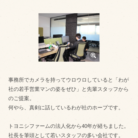
トピックス（新着順）
お知らせ
お客様の声
オリジナル投稿レシピ
十勝帯広の観光
採用情報
事務所でカメラを持ってウロウロしていると「わが
blog
社の若手営業マンの姿をぜひ」と先輩スタッフから
牧場の仕事
のご提案。
その他
何やら、真剣に話しているわが社のホープです。
トヨニシファームの法人化から40年が経ちました。
牧場のご紹介
社長を筆頭として若いスタッフの多い会社です。
牧場の仕事