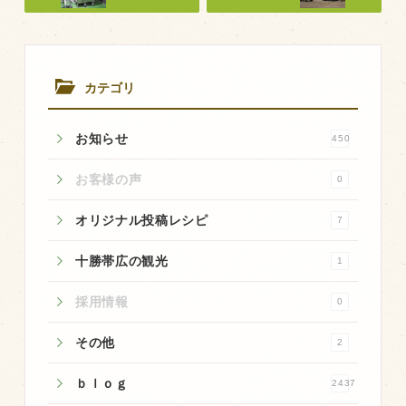
商品のご紹介
豊西牛
厚切ステーキ
カテゴリ
カルビ串
ハンバーグ
お知らせ
450
黒にんにく
お客様の声
0
豊西ソース
オリジナル投稿レシピ
7
ギフト
十勝帯広の観光
1
取り扱い店
採用情報
0
販売店
その他
2
飲食店
ｂｌｏｇ
2437
その他