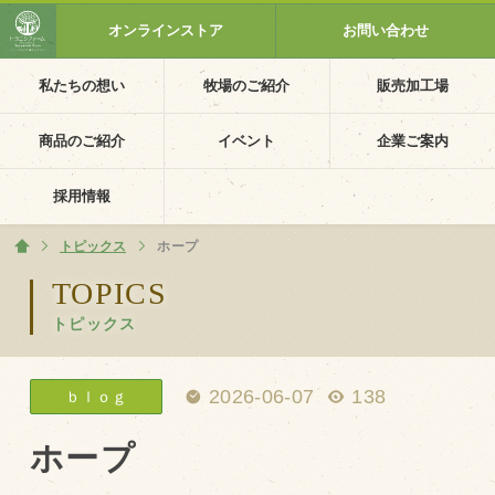
オンラインストア
お問い合わせ
私たちの想い
牧場のご紹介
販売加工場
ホーム
私たちの想い
商品のご紹介
イベント
企業ご案内
PV動画
採用情報
イベントカレンダー
トピックス
ホーム
ホープ
イベント一覧
TOPICS
トピックス
採用情報
企業ご案内
2026-06-07
138
ｂｌｏｇ
会社概要・沿革
アクセス
ホープ
個人情報保護方針