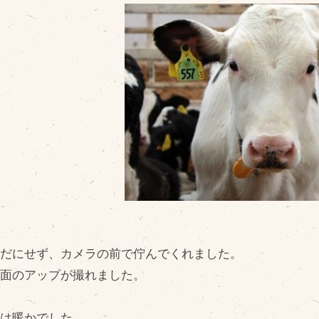
販売加工場
商
食肉加工場を新設
衛生管理体制
業務管理体制
品質管理体制
最新の設備
ＢtoＢ受発注システム
動だにせず、カメラの前で佇んでくれました。
瑕疵とは
正面のアップが撮れました。
日は暖かでした。