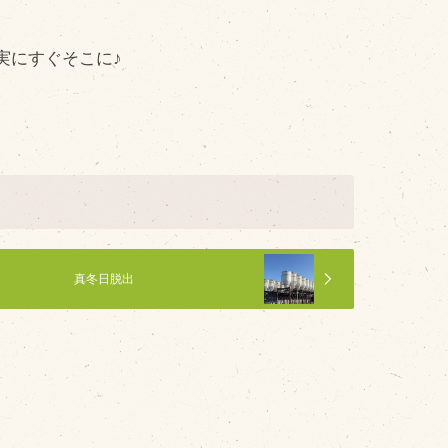
cebook
tter
実にすぐそこに♪
INE公式アカウント
stagram
SS フィード
真冬日脱出