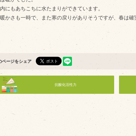
問い合わせ
Fa
場内にもあちこちに水たまりができています。
Twi
個人のお客様
暖かさも一時で、また寒の戻りがありそうですが、春は確
L
法人のお客様
In
R
のページをシェア
抗酸化活性力