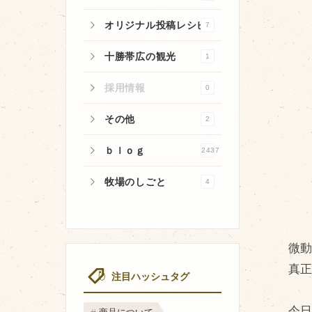
オリジナル投稿レシピ
7
十勝帯広の観光
1
牧場のご紹介
採用情報
0
牧場の仕事
その他
2
飼育している牛について
ｂｌｏｇ
2437
環境・堆肥リサイクル
牧場のしごと
4
微
真
注目ハッシュタグ
今