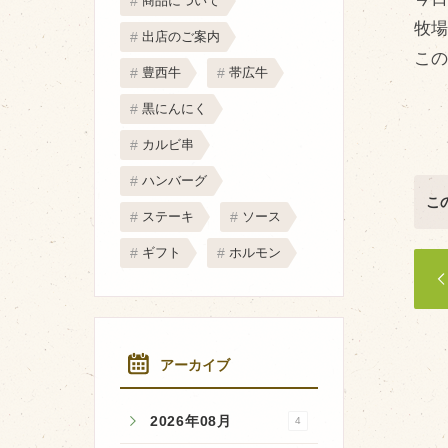
商品について
取り扱い店
牧
出店のご案内
販売店
この
豊西牛
帯広牛
飲食店
黒にんにく
その他
カルビ串
マップから探す
ハンバーグ
こ
ステーキ
ソース
ギフト
ホルモン
アーカイブ
2026年08月
4