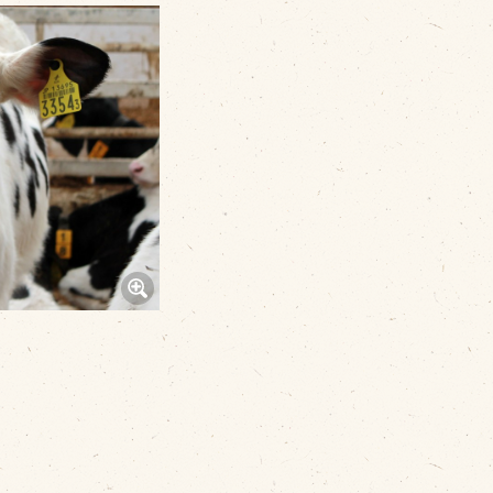
その他
品のご紹介
豊西牛
厚切ステーキ
カルビ串
ハンバーグ
黒にんにく
豊西ソース
ギフト