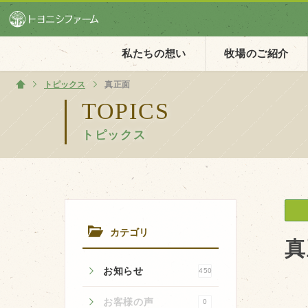
私たちの想い
牧場のご紹介
トピックス
ホーム
真正面
TOPICS
トピックス
ホーム
私たちの想い
PV動画
イベントカレンダー
カテゴリ
イベント一覧
真
お知らせ
450
お客様の声
0