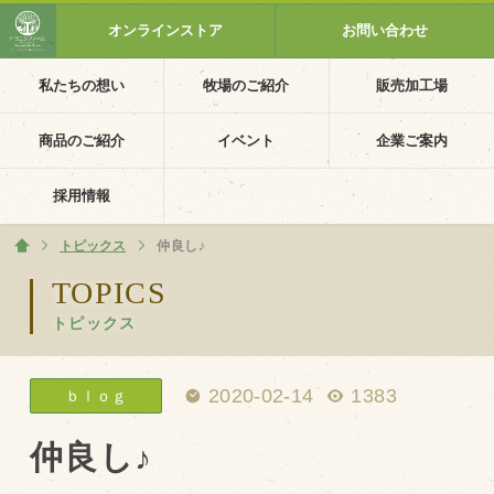
オンラインストア
お問い合わせ
私たちの想い
牧場のご紹介
販売加工場
ホーム
私たちの想い
商品のご紹介
イベント
企業ご案内
PV動画
採用情報
イベントカレンダー
トピックス
ホーム
仲良し♪
イベント一覧
TOPICS
トピックス
採用情報
企業ご案内
2020-02-14
1383
ｂｌｏｇ
会社概要・沿革
アクセス
仲良し♪
個人情報保護方針