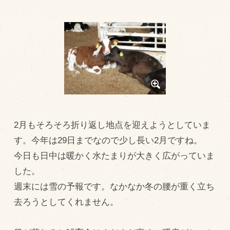
トピックス（新着順）
お知らせ
お客様の声
オリジナル投稿レシピ
十勝帯広の観光
採用情報
2月もそろそろ折り返し地点を迎えようとしていま
blog
す。今年は29日までなので少し長い2月ですね。
今日も日中は暖かく水たまりが大きく広がっていま
牧場の仕事
した。
その他
週末には雪の予報です。なかなか冬の腰が重く立ち
去ろうとしてくれません。
牧場のご紹介
牧場の仕事