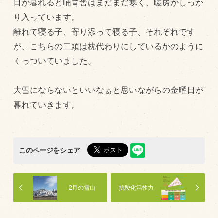
日が暮れると哺育舎はまだまだ寒く、暖房がしっか
飼育している牛について
り入っています。
離れて寝る子、寄り添って寝る子、それぞれです
環境・堆肥リサイクル
が、こちらの二頭は枕代わりにしているかのように
くっついていました。
販売加工場
食肉加工場を新設
大雪にならないといいなぁと思いながらの金曜日が
衛生管理体制
暮れていきます。
業務管理体制
品質管理体制
このページをシェア
最新の設備
ＢtoＢ受発注システム
2月の雪山
抗酸化活性力
瑕疵とは