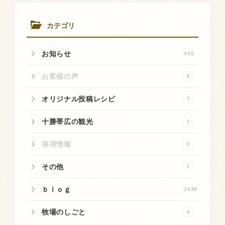
商品のご紹介
豊西牛
カテゴリ
厚切ステーキ
お知らせ
450
カルビ串
ハンバーグ
お客様の声
0
黒にんにく
オリジナル投稿レシピ
7
豊西ソース
十勝帯広の観光
1
ギフト
採用情報
0
取り扱い店
その他
2
販売店
ｂｌｏｇ
2438
飲食店
牧場のしごと
4
その他