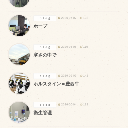
マップから探す
2026-06-07
138
ｂｌｏｇ
問い合わせ
ホープ
個人のお客様
法人のお客様
2026-06-06
116
ｂｌｏｇ
寒さの中で
Facebook
Twitter
2026-06-05
142
ｂｌｏｇ
ホルスタイン＝豊西牛
LINE公式アカウント
Instagram
RSS フィード
2026-06-04
132
ｂｌｏｇ
衛生管理