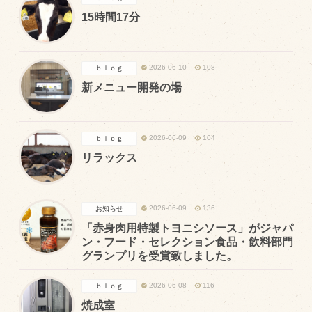
商品のご紹介
15時間17分
豊西牛
厚切ステーキ
2026-06-10
108
ｂｌｏｇ
カルビ串
新メニュー開発の場
ハンバーグ
黒にんにく
2026-06-09
104
ｂｌｏｇ
豊西ソース
リラックス
ギフト
2026-06-09
136
お知らせ
取り扱い店
「赤身肉用特製トヨニシソース」がジャパ
ン・フード・セレクション食品・飲料部門
販売店
グランプリを受賞致しました。
飲食店
2026-06-08
116
ｂｌｏｇ
その他
焼成室