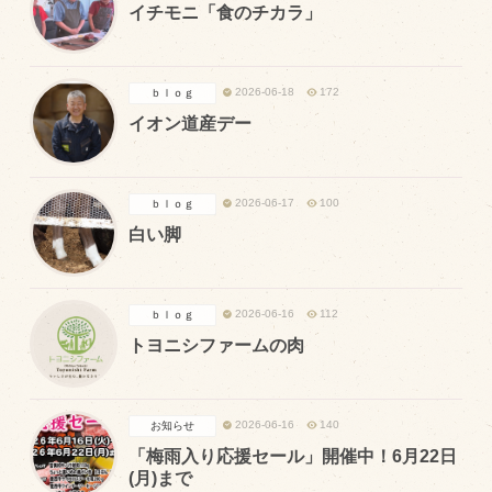
イチモニ「食のチカラ」
トピックス（新着順）
2026-06-18
172
ｂｌｏｇ
お知らせ
イオン道産デー
お客様の声
オリジナル投稿レシピ
2026-06-17
100
ｂｌｏｇ
十勝帯広の観光
白い脚
採用情報
blog
2026-06-16
112
ｂｌｏｇ
牧場の仕事
トヨニシファームの肉
その他
2026-06-16
140
お知らせ
牧場のご紹介
「梅雨入り応援セール」開催中！6月22日
(月)まで
牧場の仕事