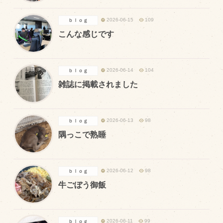
飼育している牛について
2026-06-15
109
ｂｌｏｇ
こんな感じです
環境・堆肥リサイクル
販売加工場
2026-06-14
104
ｂｌｏｇ
雑誌に掲載されました
食肉加工場を新設
衛生管理体制
業務管理体制
2026-06-13
98
ｂｌｏｇ
隅っこで熟睡
品質管理体制
最新の設備
2026-06-12
98
ｂｌｏｇ
ＢtoＢ受発注システム
牛ごぼう御飯
瑕疵とは
2026-06-11
99
ｂｌｏｇ