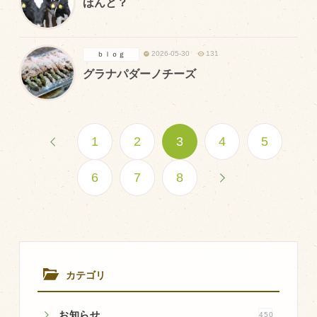
ほんと？
2026-05-30
131
ｂｌｏｇ
グラナパダーノチーズ
1
2
3
4
5
6
7
8
カテゴリ
お知らせ
450