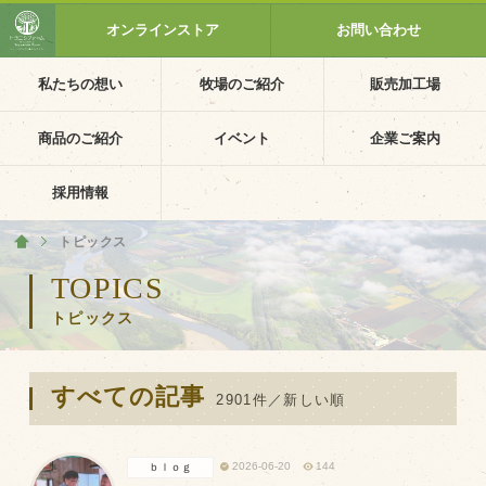
オンラインストア
お問い合わせ
私たちの想い
牧場のご紹介
販売加工場
ホーム
私たちの想い
商品のご紹介
イベント
企業ご案内
PV動画
採用情報
イベントカレンダー
トピックス
ホーム
イベント一覧
TOPICS
トピックス
採用情報
企業ご案内
すべての記事
会社概要・沿革
2901件／新しい順
アクセス
2026-06-20
144
ｂｌｏｇ
個人情報保護方針