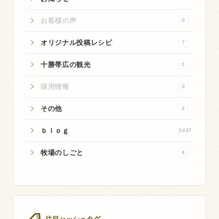
お客様の声
0
オリジナル投稿レシピ
7
十勝帯広の観光
1
採用情報
0
その他
2
ｂｌｏｇ
2437
牧場のしごと
4