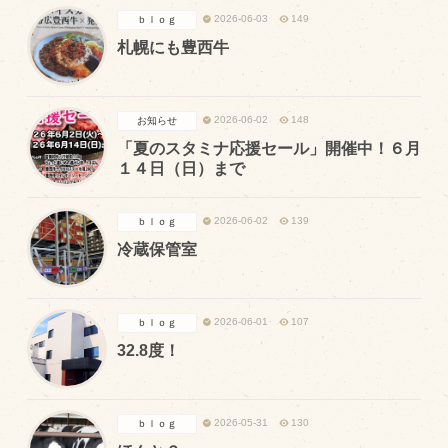
2026-06-03
149
ｂｌｏｇ
札幌にも豊西牛
2026-06-02
148
お知らせ
「夏のスタミナ応援セール」開催中！６月
１４日（日）まで
2026-06-02
139
ｂｌｏｇ
冷蔵保管室
2026-06-01
107
ｂｌｏｇ
32.8度！
2026-05-31
130
ｂｌｏｇ